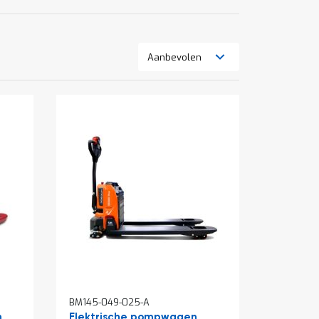
Tonen
Lijst
Foto-
als
tabel
BM145-049-025-A
n
Elektrische pompwagen