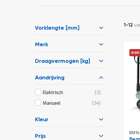
va
1
-
12
Vorklengte [mm]
Merk
aan
Draagvermogen [kg]
Aandrijving
producten
Elektrisch
3
producten
Manueel
34
Kleur
BM14
Prijs
Begr