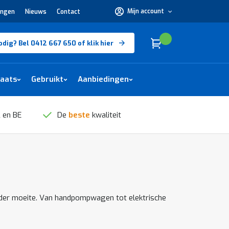
Mijn account
ingen
Nieuws
Contact
Hulp
nodig?
Bel
0412
Cart
(
)
Winkelwagen
odig? Bel 0412 667 650 of klik hier
667
650 of
klik
hier
laats
Gebruikt
Aanbiedingen
 en BE
De
beste
kwaliteit
zonder moeite. Van handpompwagen tot elektrische