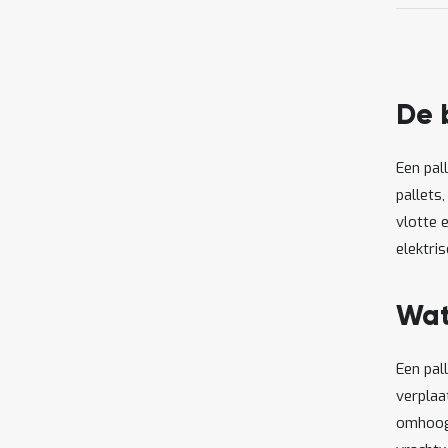
De 
Een pal
pallets
vlotte 
elektri
Wat
Een pal
verplaa
omhoog.