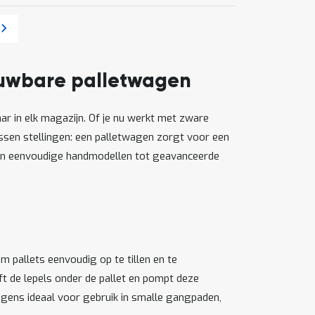
a
Pagina
Volgende
rouwbare palletwagen
r in elk magazijn. Of je nu werkt met zware
tussen stellingen: een palletwagen zorgt voor een
, van eenvoudige handmodellen tot geavanceerde
m pallets eenvoudig op te tillen en te
ft de lepels onder de pallet en pompt deze
gens ideaal voor gebruik in smalle gangpaden,