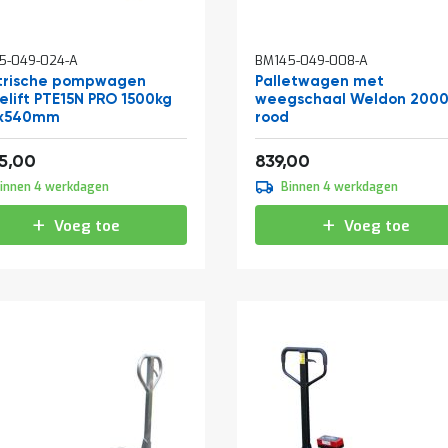
5-049-024-A
BM145-049-008-A
ktrische pompwagen
Palletwagen met
elift PTE15N PRO 1500kg
weegschaal Weldon 2000
0x540mm
rood
2.413,95
1.015,19
95,00
839,00
innen 4 werkdagen
Binnen 4 werkdagen
Voeg toe
Voeg toe