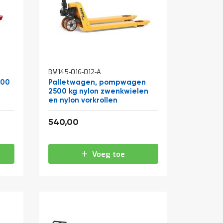
BM145-016-012-A
100
Palletwagen, pompwagen
2500 kg nylon zwenkwielen
en nylon vorkrollen
653,40
540,00
Voeg toe