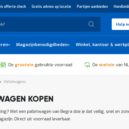
is offerte check
Gratis advies op locatie
Partijen aanbieden
Handleid
Zoek
Hulp n
eren
Magazijnbenodigdheden
Winkel, kantoor & werkp
De
grootste
gebruikte voorraad
De
snelste
van NL
Palletwagens
WAGEN KOPEN
SORTEREN
asting? Met een palletwagen van Begra doe je dat veilig, snel en 
agazijn. Direct uit voorraad leverbaar.