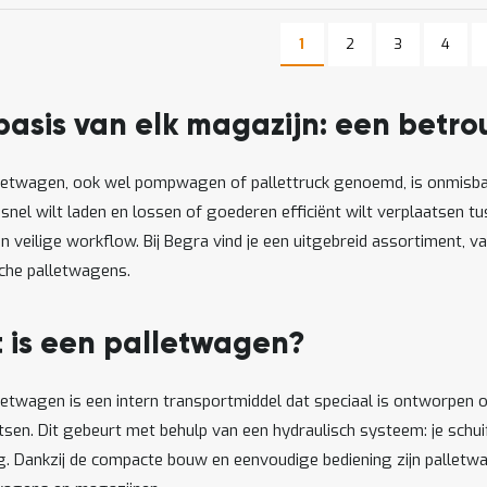
Pagina
Pagina
Pagin
1
2
3
4
U lees momenteel pagina
Pagina
basis van elk magazijn: een bet
letwagen, ook wel pompwagen of pallettruck genoemd, is onmisbaa
, snel wilt laden en lossen of goederen efficiënt wilt verplaatsen 
en veilige workflow. Bij Begra vind je een uitgebreid assortiment
sche palletwagens.
 is een palletwagen?
letwagen is een intern transportmiddel dat speciaal is ontworpen o
tsen. Dit gebeurt met behulp van een hydraulisch systeem: je schui
 Dankzij de compacte bouw en eenvoudige bediening zijn palletwa