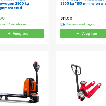
pwagen 2500 kg
2500 kg 1150 mm nylon wi
rgemonteerd
ale
240,79
376,31
,00
311,00
innen 2 werkdagen
Binnen 4 werkdagen
Voeg toe
Voeg toe