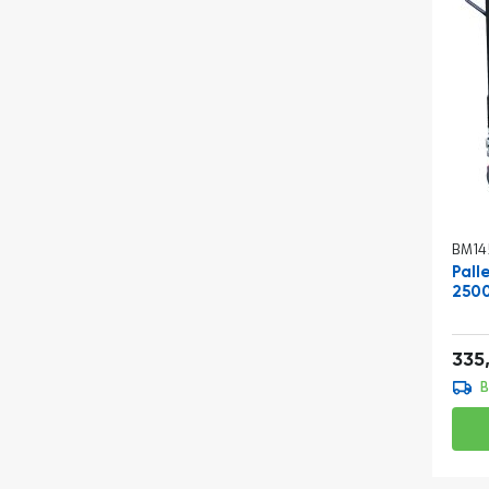
BM14
Pal
250
335
B