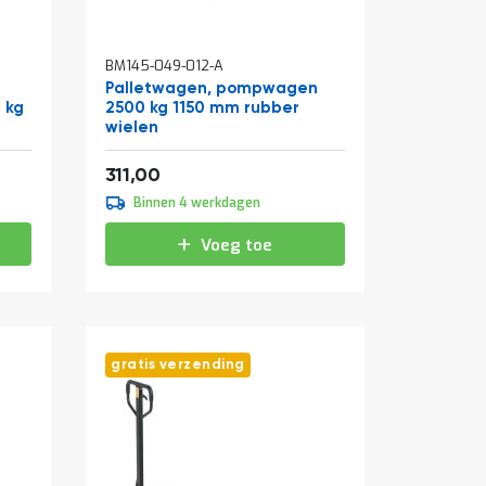
BM145-049-012-A
Palletwagen, pompwagen
 kg
2500 kg 1150 mm rubber
wielen
376,31
311,00
Binnen 4 werkdagen
Voeg toe
gratis verzending