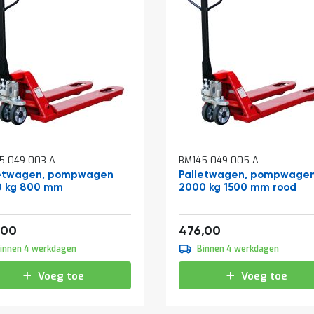
5-049-003-A
BM145-049-005-A
letwagen, pompwagen
Palletwagen, pompwage
0 kg 800 mm
2000 kg 1500 mm rood
405,35
575,96
,00
476,00
innen 4 werkdagen
Binnen 4 werkdagen
Voeg toe
Voeg toe