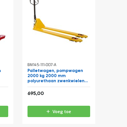
BM145-111-007-A
n
Palletwagen, pompwagen
2000 kg 2000 mm
polyurethaan zwenkwielen
en polyurethaan vorkrollen
840,95
695,00
Voeg toe