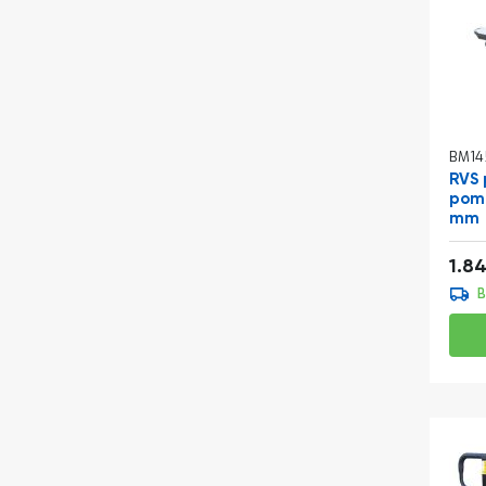
BM14
RVS 
pom
mm
1.8
B