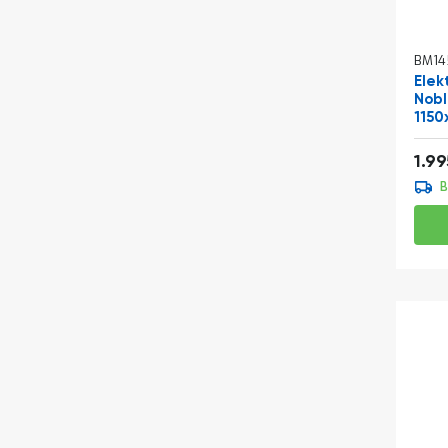
BM14
Ele
Nobl
115
1.9
B