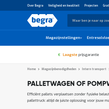
Over Begra
Veiligheid en kwaliteit
Projecten
Grat
Zoek
Magazijnstellingen
Entresolvlo
€
Laagste
prijsgarantie
Home
Magazijnbenodigdheden
Intern transport
PALLETWAGEN OF POMP
1
-
van
producten
12
37
Efficiënt pallets verplaatsen zonder fysieke bel
pallettruck: altijd de juiste oplossing voor jouw m