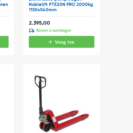
elen
Noblelift PTE20N PRO 2000kg
1150x540mm
2.897,95
2.395,00
Binnen 4 werkdagen
Voeg toe