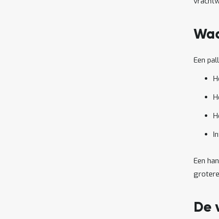
vrachtw
Waa
Een pal
H
H
H
I
Een han
grotere
De 