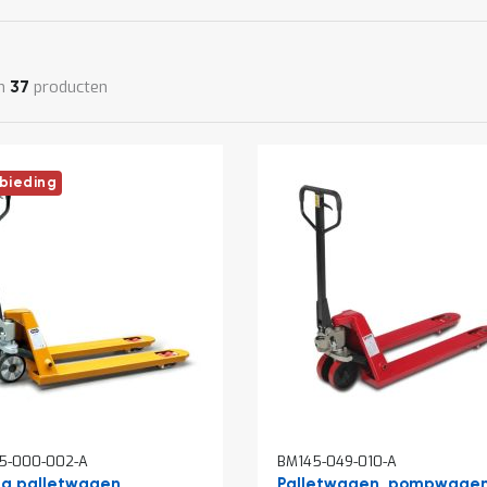
n
producten
37
bieding
5-000-002-A
BM145-049-010-A
a palletwagen
Palletwagen, pompwage