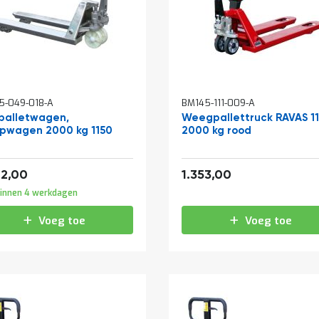
5-049-018-A
BM145-111-009-A
palletwagen,
Weegpallettruck RAVAS 1
pwagen 2000 kg 1150
2000 kg rood
2.228,82
1.637,13
42,00
1.353,00
innen 4 werkdagen
Voeg toe
Voeg toe