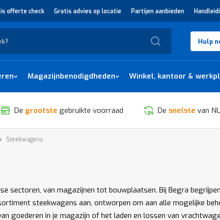
is offerte check
Gratis advies op locatie
Partijen aanbieden
Handleid
Zoek
Hulp n
eren
Magazijnbenodigdheden
Winkel, kantoor & werkp
De
grootste
gebruikte voorraad
De
snelste
van NL
Steekwagens
SORTEREN
e sectoren, van magazijnen tot bouwplaatsen. Bij Begra begrijpen we
ortiment steekwagens aan, ontworpen om aan alle mogelijke behoe
n goederen in je magazijn of het laden en lossen van vrachtwagens, 