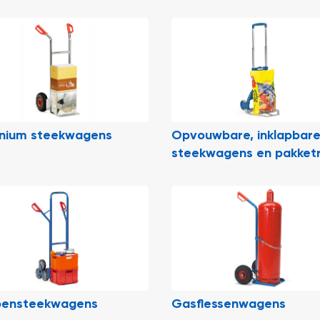
inium steekwagens
Opvouwbare, inklapbar
steekwagens en pakketr
pensteekwagens
Gasflessenwagens