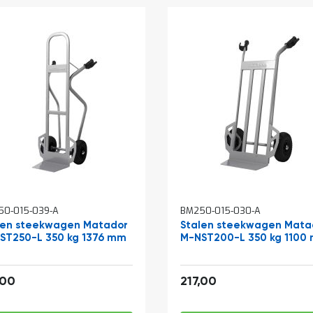
50-015-039-A
BM250-015-030-A
len steekwagen Matador
Stalen steekwagen Mata
ST250-L 350 kg 1376 mm
M-NST200-L 350 kg 1100
219,01
262,57
,00
217,00