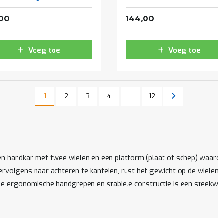
143,99
174,24
,00
144,00
Voeg toe
Voeg toe
Pagina
Pagina
Pagina
Pagina
Pagina
Volgende
1
2
3
4
...
12
U lees momenteel pagina
Pagina
en handkar met twee wielen en een platform (plaat of schep) waa
ervolgens naar achteren te kantelen, rust het gewicht op de wiele
de ergonomische handgrepen en stabiele constructie is een steekwa