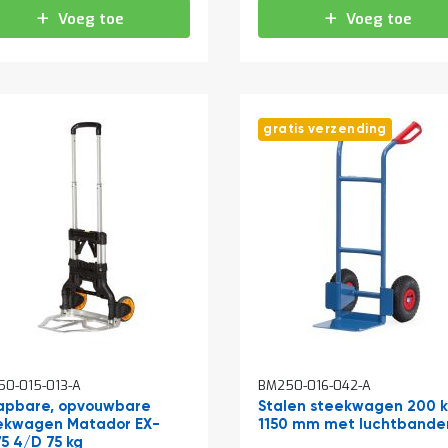
Voeg toe
Voeg toe
gratis verzending
0-015-013-A
BM250-016-042-A
lapbare, opvouwbare
Stalen steekwagen 200 
ekwagen Matador EX-
1150 mm met luchtbande
5 4/D 75 kg