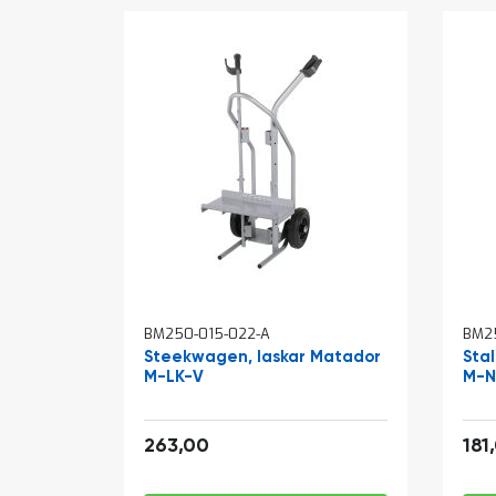
BM250-015-022-A
BM2
Steekwagen, laskar Matador
Sta
M-LK-V
M-N
318,23
263,00
181