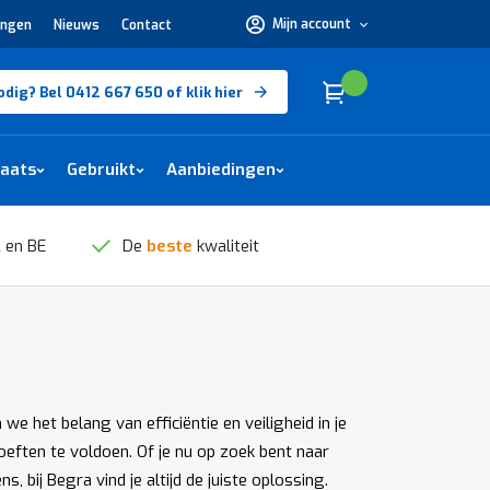
Mijn account
ingen
Nieuws
Contact
Hulp
nodig?
Bel
0412
Cart
(
)
Winkelwagen
odig? Bel 0412 667 650 of klik hier
667
650 of
klik
hier
laats
Gebruikt
Aanbiedingen
 en BE
De
beste
kwaliteit
 het belang van efficiëntie en veiligheid in je
ften te voldoen. Of je nu op zoek bent naar
bij Begra vind je altijd de juiste oplossing.