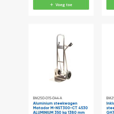
Voeg toe
BM250-015-044-A
BM25
Aluminium steekwagen
Ink
Matador M-NST300-CT 4530
ste
ALUMINIUM 350 kg 1380 mm
GH7