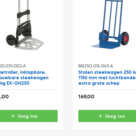
50-015-002-A
BM250-016-045-A
etroller, inklapbare,
Stalen steekwagen 250 k
ouwbare steekwagen
1150 mm met luchtbande
 kg EX-GH250
extra grote schep
408,98
204,49
,00
169,00
Voeg toe
Voeg toe