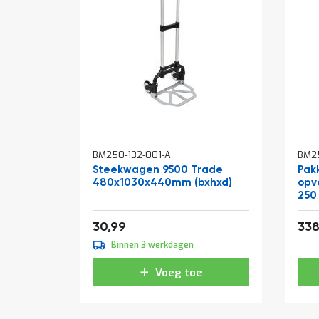
BM250-132-001-A
BM2
Steekwagen 9500 Trade
Pakk
480x1030x440mm (bxhxd)
opv
250
37,50
30,99
338
Binnen 3 werkdagen
Voeg toe