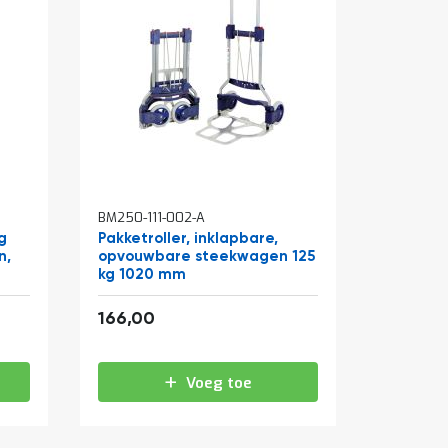
BM250-111-002-A
g
Pakketroller, inklapbare,
n,
opvouwbare steekwagen 125
kg 1020 mm
200,86
166,00
Voeg toe