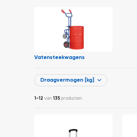
Vatensteekwagens
Draagvermogen [kg]
van
producten
1
-
12
135