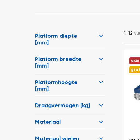
va
1
-
12
Platform diepte
[mm]
Platform breedte
aan
[mm]
gra
Platformhoogte
[mm]
Draagvermogen [kg]
Materiaal
Materiaal wielen