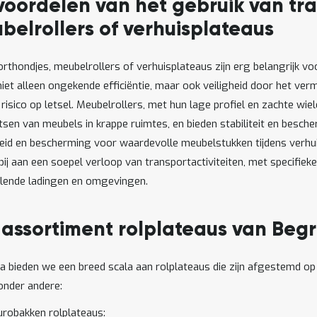
voordelen van het gebruik van tr
belrollers of verhuisplateaus
rthondjes, meubelrollers of verhuisplateaus zijn erg belangrijk vo
niet alleen ongekende efficiëntie, maar ook veiligheid door het ver
risico op letsel. Meubelrollers, met hun lage profiel en zachte wiele
tsen van meubels in krappe ruimtes, en bieden stabiliteit en besch
eid en bescherming voor waardevolle meubelstukken tijdens verhui
bij aan een soepel verloop van transportactiviteiten, met specifie
llende ladingen en omgevingen.
 assortiment rolplateaus van Beg
ra bieden we een breed scala aan rolplateaus die zijn afgestemd o
nder andere:
urobakken rolplateaus: