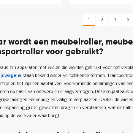
Pagina
Pagina
Pa
Vo
1
2
3
U lees momenteel pag
Pagina
r wordt een meubelroller, meube
nsportroller voor gebruikt?
eaus zijn apparaten met wielen die worden gebruikt voor het verpl
ijnwagens
staan bekend onder verschillende termen. Transporthondj
rtroller: het zijn een aantal veel voorkomende benamingen van een 
iëren op basis van ontwerp en draagvermogen. Deze rolplateaus 
ijke ladingen eenvoudig en veilig te verplaatsen. Dankzij de wiel
e inspanning grote gewichten dragen en verplaatsen, wat niet alle
eid op de werkvloer waarborgt.