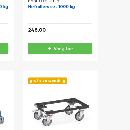
BM301-016-001-A
0 kg
Hefrollers set 1000 kg
300,08
248,00
Voeg toe
gratis verzending