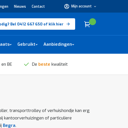
Mijn account
ingen
Nieuws
Contact
Hulp
nodig?
Bel
0412
Cart
(
)
Winkelwagen
odig? Bel 0412 667 650 of klik hier
667
650 of
klik
hier
laats
Gebruikt
Aanbiedingen
 en BE
De
beste
kwaliteit
ler, transporttrolley of verhuishondje kan erg
ij kantoorverhuizingen of particuliere
ij
Begra
.