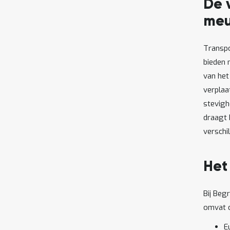
De 
meu
Transpo
bieden 
van het 
verplaa
stevigh
draagt 
verschi
Het
Bij Beg
omvat o
E