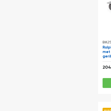
BM25
Rolp
met 
geri
204
gra