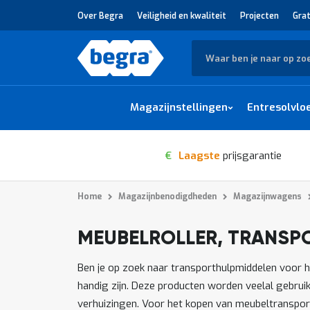
Over Begra
Veiligheid en kwaliteit
Projecten
Grat
Zoek
Magazijnstellingen
Entresolvlo
€
Laagste
prijsgarantie
Home
Magazijnbenodigdheden
Magazijnwagens
MEUBELROLLER, TRANSP
1
-
van
producten
12
33
Ben je op zoek naar transporthulpmiddelen voor h
handig zijn. Deze producten worden veelal gebruik
verhuizingen. Voor het kopen van meubeltransporte