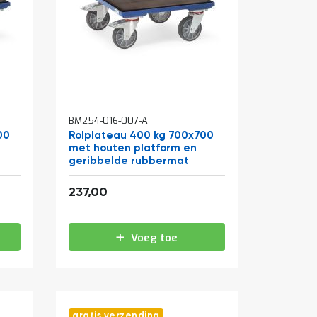
BM254-016-007-A
00
Rolplateau 400 kg 700x700
met houten platform en
geribbelde rubbermat
286,77
237,00
Voeg toe
gratis verzending