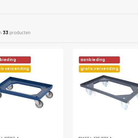
n
producten
33
bieding
aanbieding
tis verzending
gratis verzending