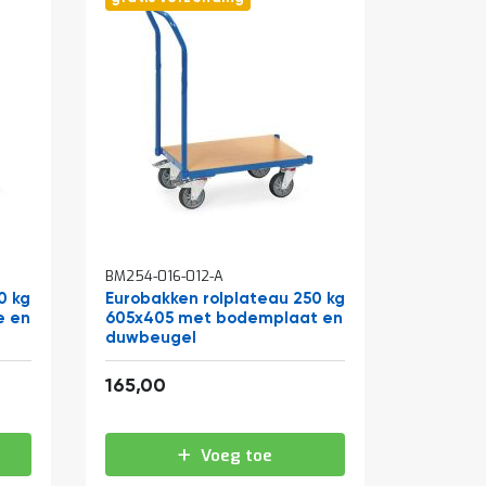
BM254-016-012-A
0 kg
Eurobakken rolplateau 250 kg
e en
605x405 met bodemplaat en
duwbeugel
199,65
165,00
Voeg toe