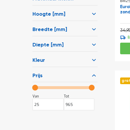
BM25
Euro
zond
Hoogte [mm]
Normale prijs
Breedte [mm]
34,9
B
Diepte [mm]
Kleur
Prijs
gra
Van
Tot