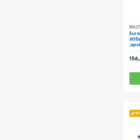
BM25
Euro
605
,ops
duw
156
gra