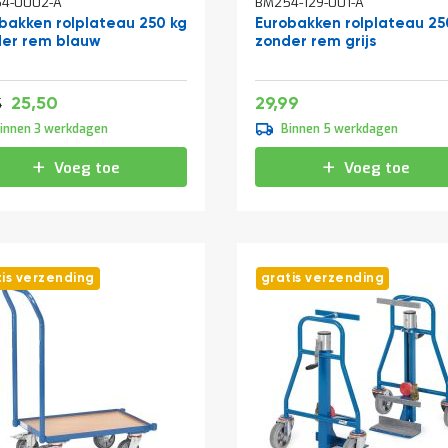
4-0002-A
BM254-129-001-A
bakken rolplateau 250 kg
Eurobakken rolplateau 25
er rem blauw
zonder rem grijs
Vanaf
Speciale
30,86
36,29
25,50
29,99
42,29
5
prijs
innen 3 werkdagen
Binnen 5 werkdagen
Voeg toe
Voeg toe
tis verzending
gratis verzending