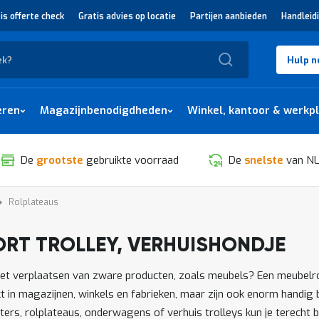
is offerte check
Gratis advies op locatie
Partijen aanbieden
Handleid
Zoek
Hulp n
eren
Magazijnbenodigdheden
Winkel, kantoor & werkp
De
grootste
gebruikte voorraad
De
snelste
van NL
Rolplateaus
ORT TROLLEY, VERHUISHONDJE
SORTEREN
et verplaatsen van zware producten, zoals meubels? Een meubelrol
t in magazijnen, winkels en fabrieken, maar zijn ook enorm handig b
rs, rolplateaus, onderwagens of verhuis trolleys kun je terecht b