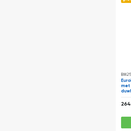
BM25
Euro
met 
duw
264