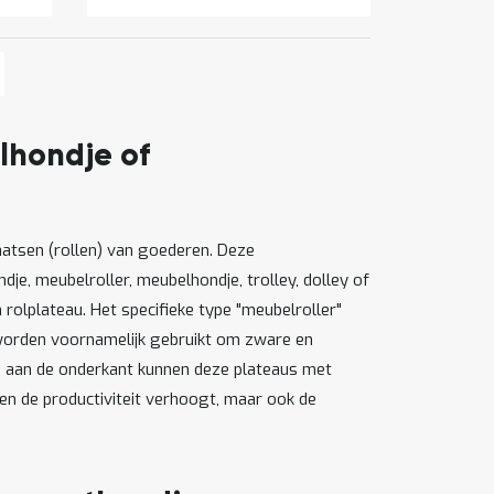
gina
lgende
ina
lhondje of
aatsen (rollen) van goederen. Deze
e, meubelroller, meubelhondje, trolley, dolley of
rolplateau. Het specifieke type "meubelroller"
worden voornamelijk gebruikt om zware en
en aan de onderkant kunnen deze plateaus met
en de productiviteit verhoogt, maar ook de