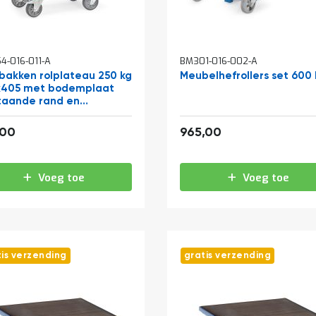
4-016-011-A
BM301-016-002-A
bakken rolplateau 250 kg
Meubelhefrollers set 600 
x405 met bodemplaat
taande rand en
beugel
188,76
1.167,65
,00
965,00
Voeg toe
Voeg toe
tis verzending
gratis verzending