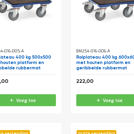
4-016-005-A
BM254-016-006-A
lateau 400 kg 500x500
Rolplateau 400 kg 600x6
houten platform en
met houten platform en
bbelde rubbermat
geribbelde rubbermat
246,84
268,62
,00
222,00
Voeg toe
Voeg toe
tis verzending
gratis verzending