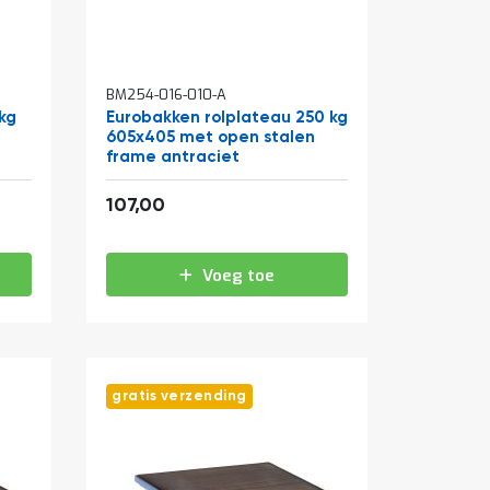
BM254-016-010-A
kg
Eurobakken rolplateau 250 kg
605x405 met open stalen
frame antraciet
129,47
107,00
Voeg toe
gratis verzending