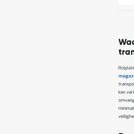
Waa
tra
Rolplat
magaz
transpo
kan var
omvangr
minimal
veiligh