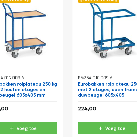
4-016-008-A
BM254-016-009-A
bakken rolplateau 250 kg
Eurobakken rolplateau 25
2 houten etages en
met 2 etages, open fram
beugel 605x405 mm
duwbeugel 605x405
319,44
271,04
,00
224,00
Voeg toe
Voeg toe