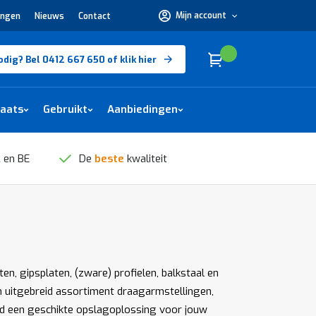
Mijn account
ingen
Nieuws
Contact
Hulp
nodig?
Bel
0412
Cart
(
)
Winkelwagen
odig? Bel 0412 667 650 of klik hier
667
650 of
klik
hier
laats
Gebruikt
Aanbiedingen
 en BE
De
beste
kwaliteit
n, gipsplaten, (zware) profielen, balkstaal en
en uitgebreid assortiment draagarmstellingen,
nd een geschikte opslagoplossing voor jouw