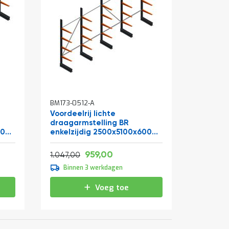
BM173-0512-A
Voordeelrij lichte
draagarmstelling BR
00
enkelzijdig 2500x5100x600
mm (hxbxd) 4 niveaus
Vanaf
Normale prijs
1.160,39
959,00
1.266,87
1.047,00
Binnen 3 werkdagen
Voeg toe