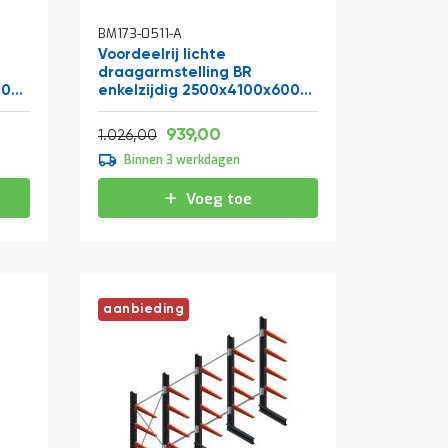
BM173-0511-A
Voordeelrij lichte
draagarmstelling BR
00
enkelzijdig 2500x4100x600
mm (hxbxd) 4 niveaus
Vanaf
Normale prijs
1.136,19
939,00
1.241,46
1.026,00
Binnen 3 werkdagen
Voeg toe
aanbieding