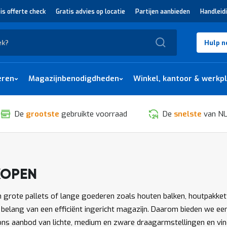
is offerte check
Gratis advies op locatie
Partijen aanbieden
Handleid
Zoek
Hulp n
eren
Magazijnbenodigdheden
Winkel, kantoor & werkp
De
grootste
gebruikte voorraad
De
snelste
van NL
KOPEN
SORTEREN
 grote pallets of lange goederen zoals houten balken, houtpakkette
t belang van een efficiënt ingericht magazijn. Daarom bieden we e
 ons aanbod van lichte, medium en zware draagarmstellingen en vi