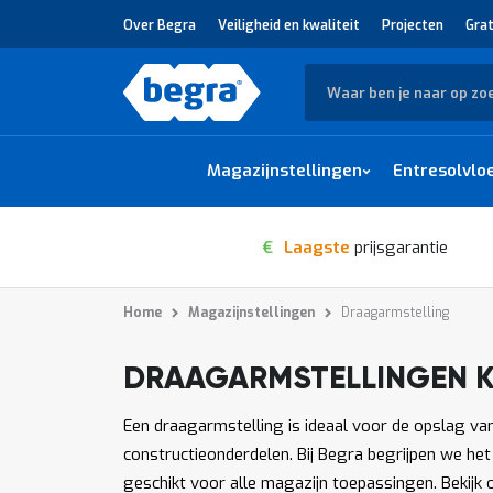
Over Begra
Veiligheid en kwaliteit
Projecten
Grat
Zoek
Magazijnstellingen
Entresolvlo
€
Laagste
prijsgarantie
Home
Magazijnstellingen
Draagarmstelling
DRAAGARMSTELLINGEN 
1
-
van
producten
12
1539
Een draagarmstelling is ideaal voor de opslag van
constructieonderdelen. Bij Begra begrijpen we he
geschikt voor alle magazijn toepassingen. Bekijk