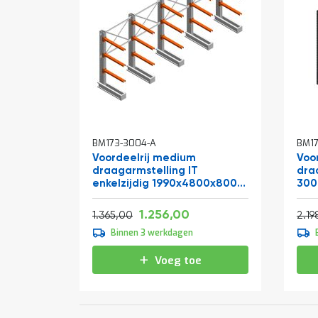
BM173-3004-A
BM17
Voordeelrij medium
Voo
draagarmstelling IT
dra
enkelzijdig 1990x4800x800
300
mm (hxbxd) 3 niveaus
2 n
Vanaf
Normale prijs
Normale prijs
1.519,76
1.256,00
1.651,65
1.365,00
2.19
Binnen 3 werkdagen
Voeg toe