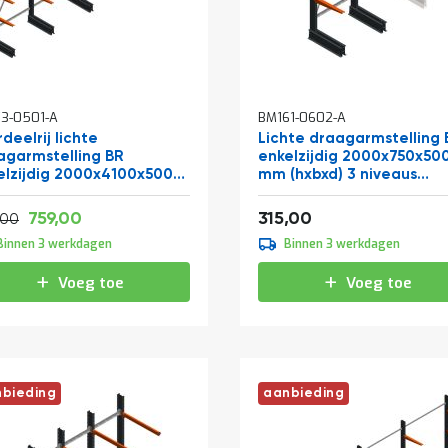
3-0501-A
BM161-0602-A
deelrij lichte
Lichte draagarmstelling 
agarmstelling BR
enkelzijdig 2000x750x50
elzijdig 2000x4100x500
mm (hxbxd) 3 niveaus
(hxbxd) 3 niveaus
beginsectie
Vanaf
Vanaf
918,39
381,15
759,00
315,00
999,46
,00
Binnen 3 werkdagen
Binnen 3 werkdagen
Voeg toe
Voeg toe
bieding
aanbieding