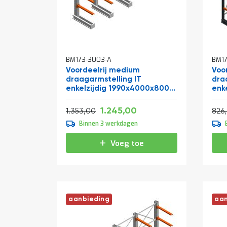
BM173-3003-A
BM17
Voordeelrij medium
Voor
draagarmstelling IT
dra
enkelzijdig 1990x4000x800
enk
mm (hxbxd) 3 niveaus
mm 
Vanaf
Normale prijs
Normale prijs
1.506,45
1.245,00
1.637,13
1.353,00
826
Binnen 3 werkdagen
Voeg toe
aanbieding
aan