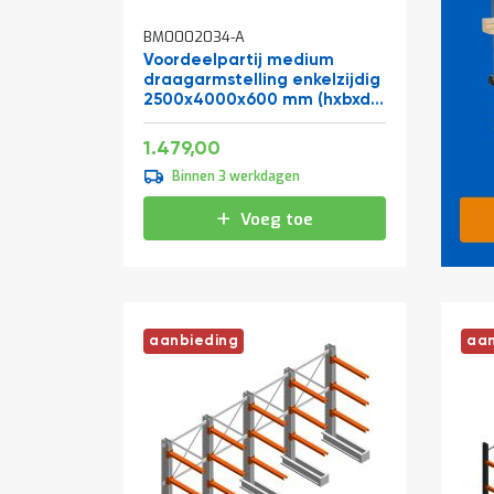
BM0002034-A
Voordeelpartij medium
draagarmstelling enkelzijdig
2500x4000x600 mm (hxbxd)
4 niveaus
Speciale
1.789,59
1.479,00
prijs
Binnen 3 werkdagen
Voeg toe
aanbieding
aan