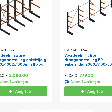
3-2039-A
BM173-0502-A
rdeelrij zware
Voordeelrij lichte
agarmstelling enkelzijdig
draagarmstelling BR
0x4082x1000mm (hxbxd)
enkelzijdig 2000x5100x5
iveaus
mm (hxbxd) 3 niveaus
Vanaf
Vanaf
Normale prijs
2.526,48
942,59
2.088,00
779,00
2.659,58
1.028,50
8,00
850,00
Binnen 3 werkdagen
Binnen 3 werkdagen
Voeg toe
Voeg toe