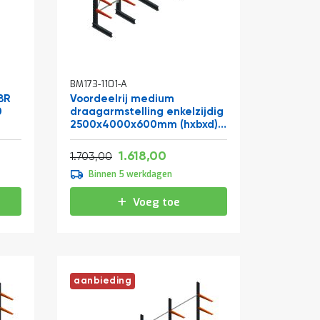
BM173-1101-A
BR
Voordeelrij medium
0
draagarmstelling enkelzijdig
2500x4000x600mm (hxbxd)
4 niveaus 290/arm
Vanaf
Normale prijs
1.957,78
1.618,00
2.060,63
1.703,00
Binnen 5 werkdagen
Voeg toe
aanbieding