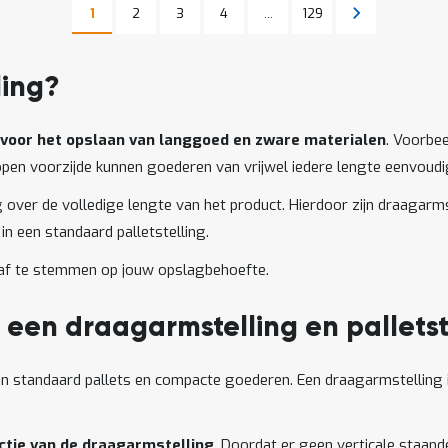
Pagina
Pagina
Pagina
Pagina
Pagina
Volgende
1
2
3
4
...
129
U lees momenteel pagina
Pagina
ling?
voor het opslaan van langgoed en zware materialen
. Voorbee
de open voorzijde kunnen goederen van vrijwel iedere lengte eenvo
over de volledige lengte van het product. Hierdoor zijn draagarms
in een standaard palletstelling.
af te stemmen op jouw opslagbehoefte.
n een draagarmstelling en palletst
an standaard pallets en compacte goederen. Een draagarmstelling 
uctie van de draagarmstelling
. Doordat er geen verticale staand