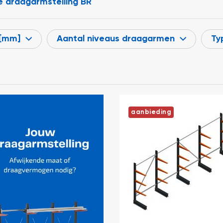
 draagarmstelling BR
 [mm]
Aantal niveaus draagarmen
Ty
aanbieding