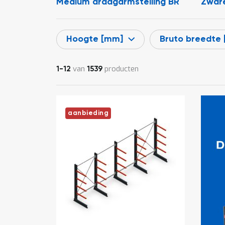
Medium draagarmstelling BR
Zware
Hoogte [mm]
Bruto breedte
van
producten
1
-
12
1539
aanbieding