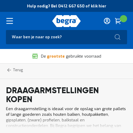
O
Hulp nodig? Bel 0412 667 650 of klik hier
v
e
r
Cart
(
Wink
B
H
e
u
g
Zoek
l
r
p
a
n
V
o
De
grootste
gebruikte voorraad
e
d
i
i
l
g
Home
Draagarmstelling
Magazijnstellingen
i
?
g
B
h
e
DRAAGARMSTELLINGEN
e
l
i
0
KOPEN
d
4
e
1
Een draagarmstelling is ideaal voor de opslag van grote pallets
n
2
of lange goederen zoals houten balken, houtpakketten,
k
6
gipsplaten, (zware) profielen, balkstaal en
w
6
constructieonderdelen. Bij Begra begrijpen we het belang van
a
7
een efficiënt ingericht magazijn. Daarom bieden we een