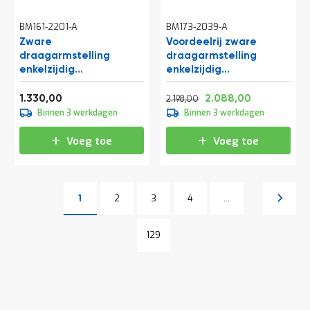
BM161-2201-A
BM173-2039-A
Zware
Voordeelrij zware
draagarmstelling
draagarmstelling
enkelzijdig
enkelzijdig
4000x1200x1200mm
3000x4082x1000mm
Vanaf
Normale prijs
Vanaf
(hxbxd) 4 niveaus
(hxbxd) 2 niveaus
1.609,30
2.659,58
2.526,48
1.330,00
2.088,00
2.198,00
beginsectie
Binnen 3 werkdagen
Binnen 3 werkdagen
Voeg toe
Voeg toe
Pagina
Pagina
Pagina
Pagina
Volgen
1
2
3
4
...
U lees momenteel pagina
Pagina
Pagina
129