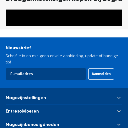
Lees
meer
Nieuwsbrief
Schrijf je in en mis geen enkele aanbieding, update of handige
tip!
Abonneer
Aanmelden
u
op
onze
nieuwsbrief
Magazijnstellingen
Palletstelling
Entresolvloeren
Meta Palletstelling
Nieuwe tussenvloeren - entresolvloeren
Link 51 Palletstelling
Magazijnbenodigdheden