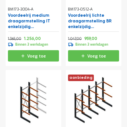
BM173-3004-A
BM173-0512-A
Voordeelrij medium
Voordeelrij lichte
draagarmstelling IT
draagarmstelling BR
enkelzijdig
enkelzijdig
1990x4800x800 mm
2500x5100x600 mm
Normale prijs
Vanaf
Normale prijs
Vanaf
(hxbxd) 3 niveaus
(hxbxd) 4 niveaus
1.651,65
1.519,76
1.266,87
1.160,39
1.256,00
959,00
1.365,00
1.047,00
Binnen 3 werkdagen
Binnen 3 werkdagen
Voeg toe
Voeg toe
aanbieding