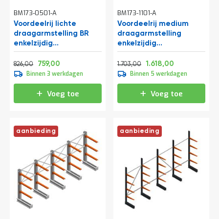
BM173-0501-A
BM173-1101-A
Voordeelrij lichte
Voordeelrij medium
draagarmstelling BR
draagarmstelling
enkelzijdig
enkelzijdig
2000x4100x500 mm
2500x4000x600mm
Normale prijs
Vanaf
Normale prijs
Vanaf
(hxbxd) 3 niveaus
(hxbxd) 4 niveaus
999,46
918,39
2.060,63
1.957,78
759,00
1.618,00
826,00
1.703,00
290/arm
Binnen 3 werkdagen
Binnen 5 werkdagen
Voeg toe
Voeg toe
aanbieding
aanbieding