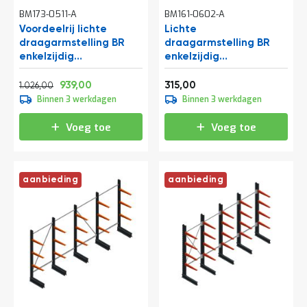
t
BM173-0511-A
BM161-0602-A
Voordeelrij lichte
Lichte
draagarmstelling BR
draagarmstelling BR
Mijn
enkelzijdig
enkelzijdig
account
2500x4100x600 mm
2000x750x500 mm
Normale prijs
Vanaf
Vanaf
(hxbxd) 4 niveaus
(hxbxd) 3 niveaus
1.241,46
1.136,19
381,15
939,00
315,00
1.026,00
beginsectie
Binnen 3 werkdagen
Binnen 3 werkdagen
Voeg toe
Voeg toe
aanbieding
aanbieding