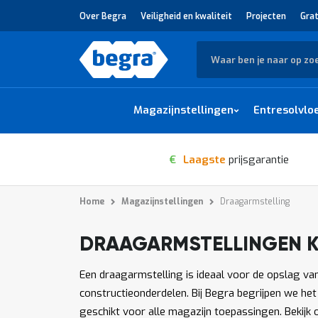
Over Begra
Veiligheid en kwaliteit
Projecten
Grat
Zoek
Magazijnstellingen
Entresolvlo
€
Laagste
prijsgarantie
Home
Magazijnstellingen
Draagarmstelling
DRAAGARMSTELLINGEN 
1
-
van
producten
12
1539
Een draagarmstelling is ideaal voor de opslag van
constructieonderdelen. Bij Begra begrijpen we he
geschikt voor alle magazijn toepassingen. Bekijk