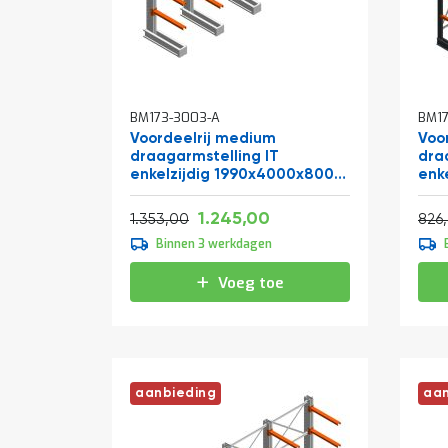
BM173-3003-A
BM17
Voordeelrij medium
Voor
draagarmstelling IT
dra
enkelzijdig 1990x4000x800
enk
mm (hxbxd) 3 niveaus
mm 
Vanaf
Normale prijs
Normale prijs
1.506,45
1.245,00
1.637,13
1.353,00
826
Binnen 3 werkdagen
Voeg toe
aanbieding
aan