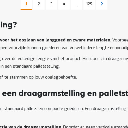
Pagina
Pagina
Pagina
Pagina
Pagina
Volgende
1
2
3
4
...
129
U lees momenteel pagina
Pagina
ling?
voor het opslaan van langgoed en zware materialen
. Voorbee
de open voorzijde kunnen goederen van vrijwel iedere lengte eenvo
over de volledige lengte van het product. Hierdoor zijn draagarms
in een standaard palletstelling.
af te stemmen op jouw opslagbehoefte.
n een draagarmstelling en palletst
an standaard pallets en compacte goederen. Een draagarmstelling 
uctie van de draagarmstelling
. Doordat er geen verticale staand