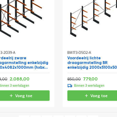
3-2039-A
BM173-0502-A
rdeelrij zware
Voordeelrij lichte
agarmstelling enkelzijdig
draagarmstelling BR
0x4082x1000mm (hxbxd)
enkelzijdig 2000x5100x5
iveaus
mm (hxbxd) 3 niveaus
Vanaf
Vanaf
Normale prijs
2.526,48
942,59
2.088,00
779,00
2.659,58
1.028,50
8,00
850,00
Binnen 3 werkdagen
Binnen 3 werkdagen
Voeg toe
Voeg toe