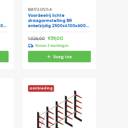
BM173-0511-A
Voordeelrij lichte
draagarmstelling BR
00
enkelzijdig 2500x4100x600
mm (hxbxd) 4 niveaus
Vanaf
Normale prijs
1.136,19
939,00
1.241,46
1.026,00
Binnen 3 werkdagen
Voeg toe
aanbieding