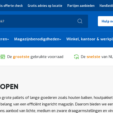
is offerte check
Gratis advies op locatie
Partijen aanbieden
Handleid
Zoek
Hulp n
eren
Magazijnbenodigdheden
Winkel, kantoor & werkp
De
grootste
gebruikte voorraad
De
snelste
van NL
KOPEN
SORTEREN
 grote pallets of lange goederen zoals houten balken, houtpakkette
t belang van een efficiënt ingericht magazijn. Daarom bieden we e
 ons aanbod van lichte, medium en zware draagarmstellingen en vi