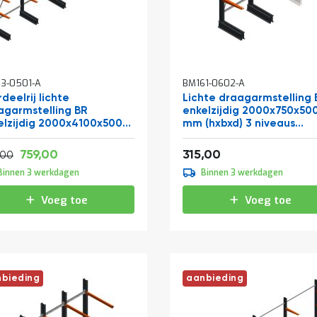
3-0501-A
BM161-0602-A
deelrij lichte
Lichte draagarmstelling 
agarmstelling BR
enkelzijdig 2000x750x50
elzijdig 2000x4100x500
mm (hxbxd) 3 niveaus
(hxbxd) 3 niveaus
beginsectie
Vanaf
Vanaf
918,39
381,15
759,00
315,00
999,46
,00
Binnen 3 werkdagen
Binnen 3 werkdagen
Voeg toe
Voeg toe
bieding
aanbieding