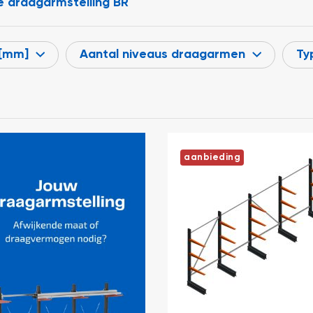
 draagarmstelling BR
 [mm]
Aantal niveaus draagarmen
Ty
aanbieding