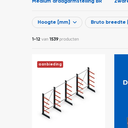
Medium draagarmstelling BR
Zware
Hoogte [mm]
Bruto breedte
van
producten
1
-
12
1539
aanbieding