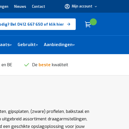
Mijn account
ingen
Nieuws
Contact
Hulp
nodig?
Bel
0412
Cart
(
)
Winkelwagen
odig? Bel 0412 667 650 of klik hier
667
650 of
klik
hier
laats
Gebruikt
Aanbiedingen
 en BE
De
beste
kwaliteit
n, gipsplaten, (zware) profielen, balkstaal en
en uitgebreid assortiment draagarmstellingen,
nd een geschikte opslagoplossing voor jouw