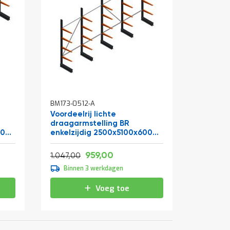
BM173-0512-A
Voordeelrij lichte
draagarmstelling BR
00
enkelzijdig 2500x5100x600
mm (hxbxd) 4 niveaus
Vanaf
Normale prijs
1.160,39
959,00
1.266,87
1.047,00
Binnen 3 werkdagen
Voeg toe