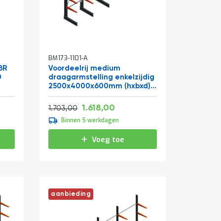
BM173-1101-A
BR
Voordeelrij medium
0
draagarmstelling enkelzijdig
2500x4000x600mm (hxbxd)
4 niveaus 290/arm
Vanaf
Normale prijs
1.957,78
1.618,00
2.060,63
1.703,00
Binnen 5 werkdagen
Voeg toe
aanbieding