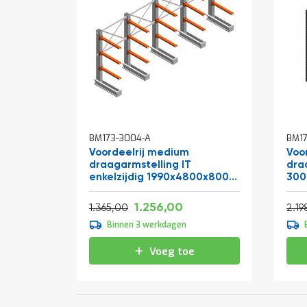
BM173-3004-A
BM17
Voordeelrij medium
Voo
draagarmstelling IT
dra
enkelzijdig 1990x4800x800
300
mm (hxbxd) 3 niveaus
2 n
Vanaf
Normale prijs
Normale prijs
1.519,76
1.256,00
1.651,65
1.365,00
2.19
Binnen 3 werkdagen
Voeg toe