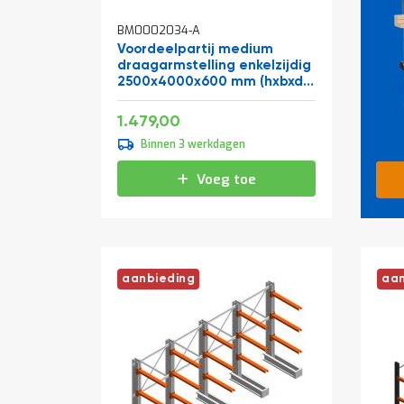
BM0002034-A
Voordeelpartij medium
draagarmstelling enkelzijdig
2500x4000x600 mm (hxbxd)
4 niveaus
Speciale
1.789,59
1.479,00
prijs
Binnen 3 werkdagen
Voeg toe
aanbieding
aan