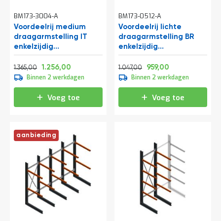
BM173-3004-A
BM173-0512-A
Voordeelrij medium
Voordeelrij lichte
draagarmstelling IT
draagarmstelling BR
enkelzijdig
enkelzijdig
1990x4800x800 mm
2500x5100x600 mm
Normale prijs
Vanaf
Normale prijs
Vanaf
(hxbxd) 3 niveaus
(hxbxd) 4 niveaus
1.651,65
1.519,76
1.266,87
1.160,39
1.256,00
959,00
1.365,00
1.047,00
Binnen 2 werkdagen
Binnen 2 werkdagen
Voeg toe
Voeg toe
aanbieding