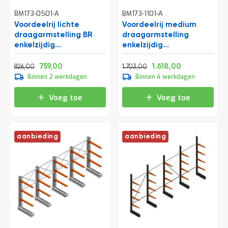
BM173-0501-A
BM173-1101-A
Voordeelrij lichte
Voordeelrij medium
draagarmstelling BR
draagarmstelling
enkelzijdig
enkelzijdig
2000x4100x500 mm
2500x4000x600mm
Normale prijs
Vanaf
Normale prijs
Vanaf
(hxbxd) 3 niveaus
(hxbxd) 4 niveaus
999,46
918,39
2.060,63
1.957,78
759,00
1.618,00
826,00
1.703,00
290/arm
Binnen 2 werkdagen
Binnen 4 werkdagen
Voeg toe
Voeg toe
aanbieding
aanbieding