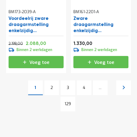
BM173-2039-A
BM161-2201-A
Voordeelrij zware
Zware
draagarmstelling
draagarmstelling
enkelzijdig
enkelzijdig
3000x4082x1000mm
4000x1200x1200mm
Normale prijs
Vanaf
Vanaf
(hxbxd) 2 niveaus
(hxbxd) 4 niveaus
2.659,58
2.526,48
1.609,30
2.088,00
1.330,00
2.198,00
beginsectie
Binnen 2 werkdagen
Binnen 2 werkdagen
Voeg toe
Voeg toe
Pagina
Pagina
Pagina
Pagina
Volgen
1
2
3
4
...
U lees momenteel pagina
Pagina
Pagina
129