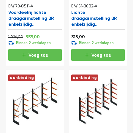
t
BM173-0511-A
BM161-0602-A
Voordeelrij lichte
Lichte
draagarmstelling BR
draagarmstelling BR
Mijn
enkelzijdig
enkelzijdig
account
2500x4100x600 mm
2000x750x500 mm
Normale prijs
Vanaf
Vanaf
(hxbxd) 4 niveaus
(hxbxd) 3 niveaus
1.241,46
1.136,19
381,15
939,00
315,00
1.026,00
beginsectie
Binnen 2 werkdagen
Binnen 2 werkdagen
Voeg toe
Voeg toe
aanbieding
aanbieding