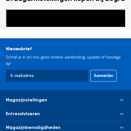
Lees
meer
Nieuwsbrief
Schrijf je in en mis geen enkele aanbieding, update of handige
tip!
Abonneer
Aanmelden
u
op
onze
nieuwsbrief
Magazijnstellingen
Palletstelling
Entresolvloeren
Meta Palletstelling
Nieuwe tussenvloeren - entresolvloeren
Link 51 Palletstelling
Magazijnbenodigdheden