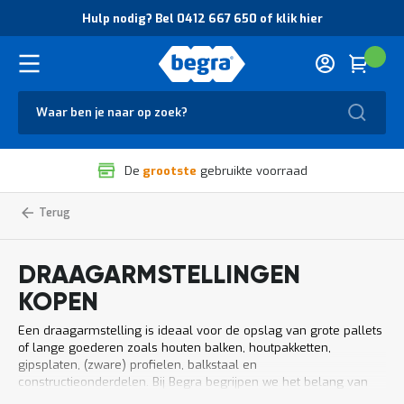
O
Hulp nodig? Bel 0412 667 650 of klik hier
v
e
r
Cart
(
Wink
B
H
e
u
g
Zoek
l
r
p
a
n
V
o
De
grootste
gebruikte voorraad
e
d
i
i
l
g
Home
Draagarmstelling
Magazijnstellingen
i
?
g
B
h
e
DRAAGARMSTELLINGEN
e
l
i
0
KOPEN
d
4
e
1
Een draagarmstelling is ideaal voor de opslag van grote pallets
n
2
of lange goederen zoals houten balken, houtpakketten,
k
6
gipsplaten, (zware) profielen, balkstaal en
w
6
constructieonderdelen. Bij Begra begrijpen we het belang van
a
7
een efficiënt ingericht magazijn. Daarom bieden we een