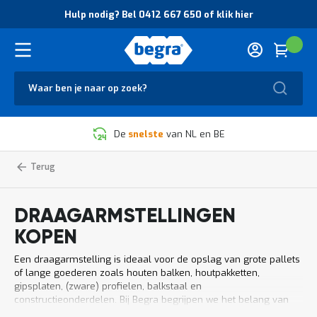
O
Hulp nodig? Bel 0412 667 650 of klik hier
v
e
r
Cart
(
Wink
B
H
e
u
g
Zoek
l
r
p
a
n
V
o
De
snelste
van NL en BE
e
d
i
i
l
g
Home
Draagarmstelling
Magazijnstellingen
i
?
g
B
h
e
DRAAGARMSTELLINGEN
e
l
i
0
KOPEN
d
4
e
1
Een draagarmstelling is ideaal voor de opslag van grote pallets
n
2
of lange goederen zoals houten balken, houtpakketten,
k
6
gipsplaten, (zware) profielen, balkstaal en
w
6
constructieonderdelen. Bij Begra begrijpen we het belang van
a
7
een efficiënt ingericht magazijn. Daarom bieden we een