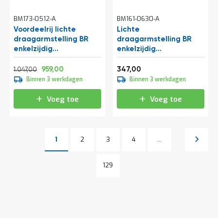
BM173-0512-A
BM161-0630-A
Voordeelrij lichte
Lichte
draagarmstelling BR
draagarmstelling BR
enkelzijdig
enkelzijdig
2500x5100x600 mm
2000x1500x600 mm
Normale prijs
Vanaf
Vanaf
(hxbxd) 4 niveaus
(hxbxd) 3 niveaus
1.266,87
1.160,39
419,87
959,00
347,00
1.047,00
beginsectie
Binnen 3 werkdagen
Binnen 3 werkdagen
Voeg toe
Voeg toe
Pagina
Pagina
Pagina
Pagina
Volgen
1
2
3
4
...
U lees momenteel pagina
Pagina
Pagina
129