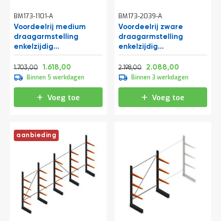
BM173-1101-A
BM173-2039-A
Voordeelrij medium
Voordeelrij zware
draagarmstelling
draagarmstelling
enkelzijdig
enkelzijdig
2500x4000x600mm
3000x4082x1000mm
Normale prijs
Vanaf
Normale prijs
Vanaf
(hxbxd) 4 niveaus
(hxbxd) 2 niveaus
2.060,63
1.957,78
2.659,58
2.526,48
1.618,00
2.088,00
1.703,00
2.198,00
290/arm
Binnen 5 werkdagen
Binnen 3 werkdagen
Voeg toe
Voeg toe
aanbieding