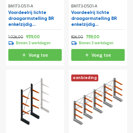
t
BM173-0511-A
BM173-0501-A
Voordeelrij lichte
Voordeelrij lichte
draagarmstelling BR
draagarmstelling BR
Mijn
enkelzijdig
enkelzijdig
account
2500x4100x600 mm
2000x4100x500 mm
Normale prijs
Vanaf
Normale prijs
Vanaf
(hxbxd) 4 niveaus
(hxbxd) 3 niveaus
1.241,46
1.136,19
999,46
918,39
939,00
759,00
1.026,00
826,00
Binnen 3 werkdagen
Binnen 3 werkdagen
Voeg toe
Voeg toe
aanbieding