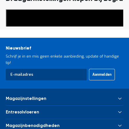
Lees
meer
Nieuwsbrief
Schrijf je in en mis geen enkele aanbieding, update of handige
tip!
Abonneer
Aanmelden
u
op
onze
nieuwsbrief
Magazijnstellingen
Palletstelling
Entresolvloeren
Meta Palletstelling
Nieuwe tussenvloeren - entresolvloeren
Link 51 Palletstelling
Magazijnbenodigdheden