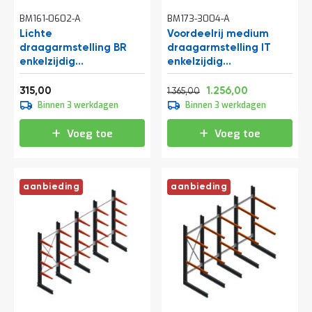
BM161-0602-A
BM173-3004-A
Lichte
Voordeelrij medium
draagarmstelling BR
draagarmstelling IT
enkelzijdig
enkelzijdig
2000x750x500 mm
1990x4800x800 mm
Vanaf
Normale prijs
Vanaf
(hxbxd) 3 niveaus
(hxbxd) 3 niveaus
381,15
1.651,65
1.519,76
315,00
1.256,00
1.365,00
beginsectie
Binnen 3 werkdagen
Binnen 3 werkdagen
Voeg toe
Voeg toe
aanbieding
aanbieding