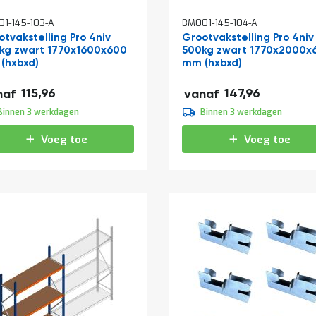
1-145-103-A
BM001-145-104-A
tvakstelling Pro 4niv
Grootvakstelling Pro 4niv
kg zwart 1770x1600x600
500kg zwart 1770x2000x
(hxbxd)
mm (hxbxd)
31
179,03
115,96
147,96
naf
vanaf
,95
184,95
Binnen 3 werkdagen
Binnen 3 werkdagen
,39
223,79
Voeg toe
Voeg toe