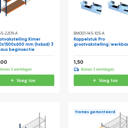
55-2209-A
BM001-145-105-A
otvakstelling Kimer
Koppelstuk Pro
0x1500x600 mm (hxbxd) 3
grootvakstelling/werkba
eaus beginsectie
af
209,33
1,82
,00
1,50
Binnen 3 werkdagen
Binnen 3 werkdagen
Voeg toe
Voeg toe
frames gemonteerd