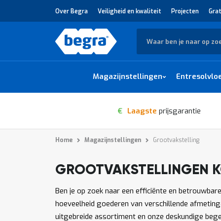
Over Begra
Veiligheid en kwaliteit
Projecten
Grat
Zoek
Magazijnstellingen
Entresolvlo
€
Laagste
prijsgarantie
Home
Magazijnstellingen
Grootvakstelling
GROOTVAKSTELLINGEN 
1
-
van
producten
12
3488
Ben je op zoek naar een efficiënte en betrouwbar
hoeveelheid goederen van verschillende afmetinge
uitgebreide assortiment en onze deskundige begele