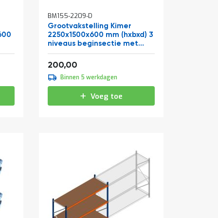
BM155-2209-D
Grootvakstelling Kimer
600
2250x1500x600 mm (hxbxd) 3
niveaus beginsectie met
voorgemonteerde frames
Vanaf
242,00
200,00
Binnen 5 werkdagen
Voeg toe