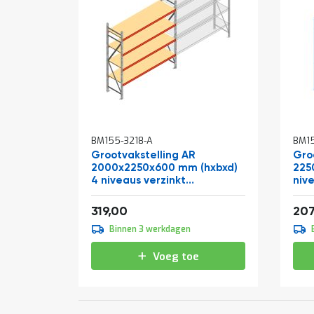
BM155-3218-A
BM15
Grootvakstelling AR
Gro
2000x2250x600 mm (hxbxd)
225
4 niveaus verzinkt
niv
beginsectie
Vanaf
Van
385,99
319,00
207
Binnen 3 werkdagen
Voeg toe