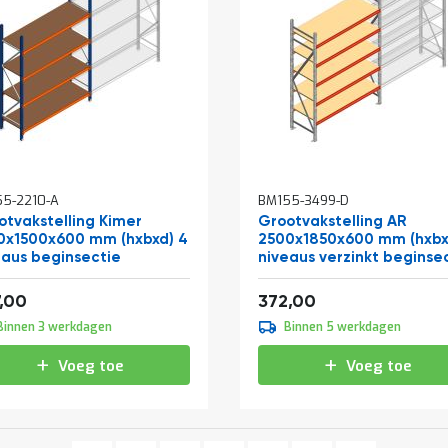
5-2210-A
BM155-3499-D
otvakstelling Kimer
Grootvakstelling AR
0x1500x600 mm (hxbxd) 4
2500x1850x600 mm (hxbx
eaus beginsectie
niveaus verzinkt beginse
met voorgemonteerde
af
Vanaf
frames
250,47
450,12
,00
372,00
Binnen 3 werkdagen
Binnen 5 werkdagen
Voeg toe
Voeg toe