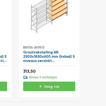
BM156-3499-D
Grootvakstelling AR
d) 5
2500x1850x600 mm (hxbxd) 5
ctie
niveaus verzinkt
aanbouwsectie met
Vanaf
voorgemonteerde frames
379,34
313,50
Binnen 5 werkdagen
Voeg toe