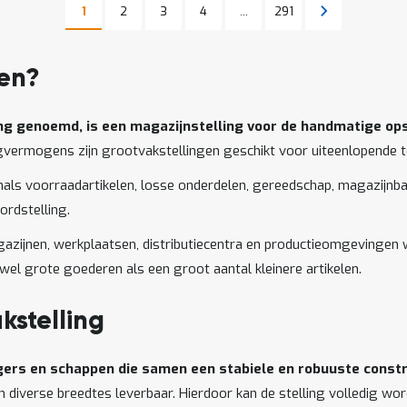
Pagina
Pagina
Pagina
Pagina
Pagina
Volgende
1
2
3
4
...
291
U lees momenteel pagina
Pagina
gen?
ing genoemd, is een magazijnstelling voor de handmatige op
agvermogens zijn grootvakstellingen geschikt voor uiteenlopende
nals voorraadartikelen, losse onderdelen, gereedschap, magazijnbak
rdstelling.
zijnen, werkplaatsen, distributiecentra en productieomgevingen wa
owel grote goederen als een groot aantal kleinere artikelen.
stelling
ggers en schappen die samen een stabiele en robuuste const
 in diverse breedtes leverbaar. Hierdoor kan de stelling volledig 