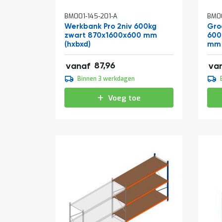
BM001-145-201-A
BM00
Werkbank Pro 2niv 600kg
Groo
zwart 870x1600x600 mm
600
(hxbxd)
mm 
106,43
140,
87,96
vanaf
va
109,95
144
Binnen 3 werkdagen
133,04
175
Voeg toe