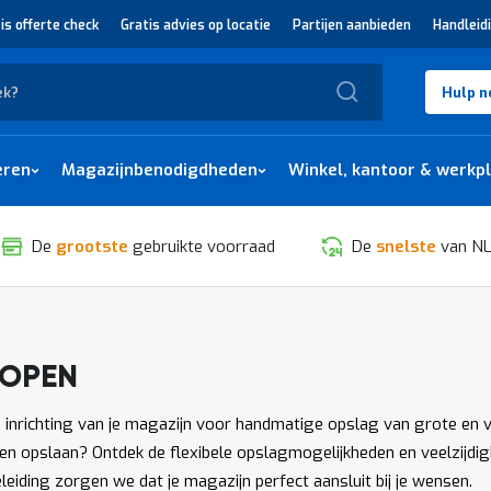
is offerte check
Gratis advies op locatie
Partijen aanbieden
Handleid
Zoek
Hulp n
eren
Magazijnbenodigdheden
Winkel, kantoor & werkp
De
grootste
gebruikte voorraad
De
snelste
van NL
KOPEN
SORTEREN
e inrichting van je magazijn voor handmatige opslag van grote en 
n opslaan? Ontdek de flexibele opslagmogelijkheden en veelzijdig
iding zorgen we dat je magazijn perfect aansluit bij je wensen.