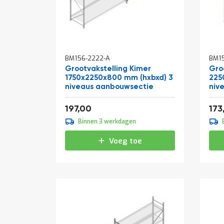
BM156-2222-A
BM1
Grootvakstelling Kimer
Gro
1750x2250x800 mm (hxbxd) 3
225
niveaus aanbouwsectie
niv
Vanaf
Van
238,37
197,00
173
Binnen 3 werkdagen
Voeg toe