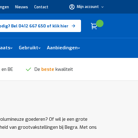
Mijn account
ingen
Nieuws
Contact
Hulp
nodig?
Bel
0412
Cart
(
)
Winkelwagen
odig? Bel 0412 667 650 of klik hier
667
650 of
klik
hier
laats
Gebruikt
Aanbiedingen
 en BE
De
beste
kwaliteit
volumineuze goederen? Of wil je een grote
heid van grootvakstellingen bij Begra. Met ons