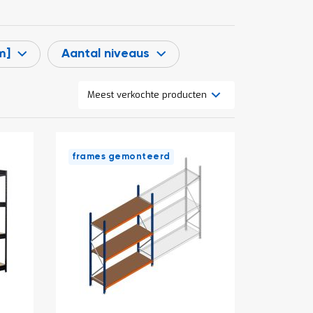
m]
Aantal niveaus
Tonen
Lijst
Foto-
als
tabel
frames gemonteerd