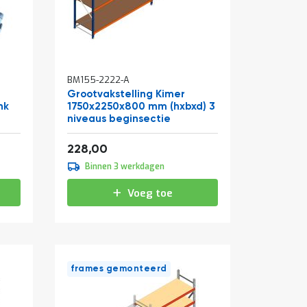
BM155-2222-A
Grootvakstelling Kimer
nk
1750x2250x800 mm (hxbxd) 3
niveaus beginsectie
Vanaf
275,88
228,00
Binnen 3 werkdagen
Voeg toe
frames gemonteerd