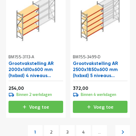
BM155-3113-A
BM155-3499-D
Grootvakstelling AR
Grootvakstelling AR
2000x1610x600 mm
2500x1850x600 mm
(hxbxd) 4 niveaus
(hxbxd) 5 niveaus
verzinkt beginsectie
verzinkt beginsectie
Vanaf
Vanaf
met voorgemonteerde
307,34
450,12
254,00
372,00
frames
Binnen 2 werkdagen
Binnen 4 werkdagen
Voeg toe
Voeg toe
Pagina
Pagina
Pagina
Pagina
Volgen
1
2
3
4
...
U lees momenteel pagina