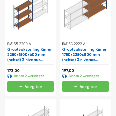
t
Mijn
account
BM155-2209-A
BM156-2222-A
Grootvakstelling Kimer
Grootvakstelling Kimer
2250x1500x600 mm
1750x2250x800 mm
(hxbxd) 3 niveaus
(hxbxd) 3 niveaus
beginsectie
aanbouwsectie
Vanaf
Vanaf
209,33
238,37
173,00
197,00
Binnen 2 werkdagen
Binnen 2 werkdagen
Voeg toe
Voeg toe