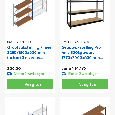
a
n
d
l
e
i
d
i
n
BM155-2209-D
BM001-145-104-A
g
Grootvakstelling Kimer
Grootvakstelling Pro
e
2250x1500x600 mm
n
4niv 500kg zwart
(hxbxd) 3 niveaus
1770x2000x600 mm
N
beginsectie met
(hxbxd)
i
Vanaf
voorgemonteerde
179,03
242,00
147,96
200,00
vanaf
e
184,95
frames
Binnen 4 werkdagen
Binnen 2 werkdagen
u
223,79
w
s
Voeg toe
Voeg toe
C
o
n
t
a
c