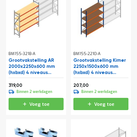
BM155-3218-A
BM155-2210-A
Grootvakstelling AR
Grootvakstelling Kimer
2000x2250x600 mm
2250x1500x600 mm
(hxbxd) 4 niveaus
(hxbxd) 4 niveaus
verzinkt beginsectie
beginsectie
Vanaf
Vanaf
385,99
250,47
319,00
207,00
Binnen 2 werkdagen
Binnen 2 werkdagen
Voeg toe
Voeg toe