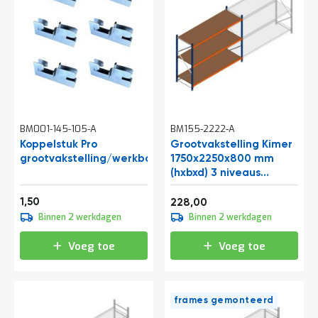
BM001-145-105-A
BM155-2222-A
Koppelstuk Pro
Grootvakstelling Kimer
grootvakstelling/werkbank
1750x2250x800 mm
(hxbxd) 3 niveaus
beginsectie
Vanaf
1,82
1,50
275,88
228,00
Binnen 2 werkdagen
Binnen 2 werkdagen
Voeg toe
Voeg toe
frames gemonteerd