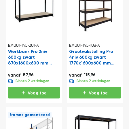
o
c
a
t
i
e
P
a
BM001-145-201-A
r
BM001-145-103-A
t
Werkbank Pro 2niv
Grootvakstelling Pro
i
600kg zwart
4niv 600kg zwart
j
870x1600x600 mm
1770x1600x600 mm
e
(hxbxd)
(hxbxd)
n
106,43
140,31
87,96
115,96
vanaf
vanaf
a
109,95
144,95
Binnen 2 werkdagen
Binnen 2 werkdagen
a
133,04
175,39
n
b
Voeg toe
Voeg toe
i
e
d
e
frames gemonteerd
n
H