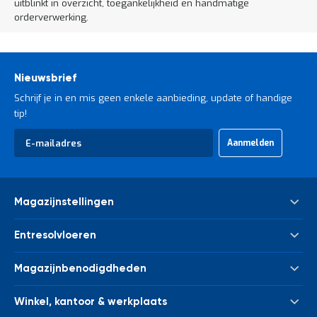
uitblinkt in overzicht, toegankelijkheid en handmatige
orderverwerking.
Nieuwsbrief
Schrijf je in en mis geen enkele aanbieding, update of handige
tip!
Abonneer
Aanmelden
u
op
onze
nieuwsbrief
Magazijnstellingen
Palletstelling
Entresolvloeren
Meta Palletstelling
Nieuwe tussenvloeren - entresolvloeren
Link 51 Palletstelling
Magazijnbenodigdheden
Gebruikte tussenvloeren - entresolvloeren
Metalen legbordstelling
Bakken & kratten
Trappen
Houten legbordstelling
Winkel, kantoor & werkplaats
Euronorm bakken
Leuningwerk