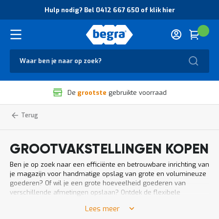
O
Hulp nodig? Bel 0412 667 650 of klik hier
v
e
r
Cart
(
Wink
B
H
e
u
g
Zoek
l
r
p
a
n
V
o
De
grootste
gebruikte voorraad
e
d
i
i
l
g
Home
Grootvakstelling
Magazijnstellingen
i
?
g
B
h
e
GROOTVAKSTELLINGEN KOPEN
e
l
i
0
Ben je op zoek naar een efficiënte en betrouwbare inrichting van
d
4
je magazijn voor handmatige opslag van grote en volumineuze
e
1
goederen? Of wil je een grote hoeveelheid goederen van
n
2
verschillende afmetingen opslaan? Ontdek de flexibele
k
6
opslagmogelijkheden en veelzijdigheid van grootvakstellingen
w
6
Lees meer
bij Begra. Met ons uitgebreide assortiment en onze deskundige
a
7