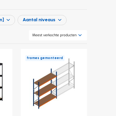
m]
Aantal niveaus
Tonen
Lijst
Foto-
als
tabel
frames gemonteerd