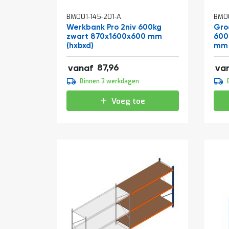
BM001-145-201-A
BM00
Werkbank Pro 2niv 600kg
Groo
zwart 870x1600x600 mm
600
(hxbxd)
mm 
106,43
140,
87,96
vanaf
va
109,95
144
Binnen 3 werkdagen
133,04
175
Voeg toe