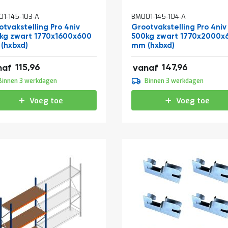
1-145-103-A
BM001-145-104-A
tvakstelling Pro 4niv
Grootvakstelling Pro 4niv
kg zwart 1770x1600x600
500kg zwart 1770x2000x
(hxbxd)
mm (hxbxd)
31
179,03
115,96
147,96
naf
vanaf
,95
184,95
Binnen 3 werkdagen
Binnen 3 werkdagen
,39
223,79
Voeg toe
Voeg toe