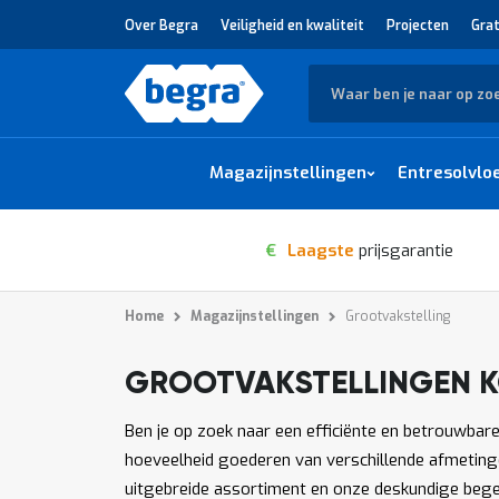
Over Begra
Veiligheid en kwaliteit
Projecten
Grat
Zoek
Magazijnstellingen
Entresolvlo
€
Laagste
prijsgarantie
Home
Magazijnstellingen
Grootvakstelling
GROOTVAKSTELLINGEN 
1
-
van
producten
12
3484
Ben je op zoek naar een efficiënte en betrouwbar
hoeveelheid goederen van verschillende afmetinge
uitgebreide assortiment en onze deskundige begele