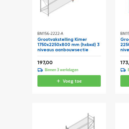
BM156-2222-A
BM1
Grootvakstelling Kimer
Gro
1750x2250x800 mm (hxbxd) 3
225
niveaus aanbouwsectie
niv
Vanaf
Van
238,37
197,00
173
Binnen 3 werkdagen
Voeg toe