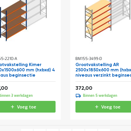
5-2210-A
BM155-3499-D
otvakstelling Kimer
Grootvakstelling AR
0x1500x600 mm (hxbxd) 4
2500x1850x600 mm (hxbx
eaus beginsectie
niveaus verzinkt beginse
met voorgemonteerde
af
Vanaf
frames
250,47
450,12
,00
372,00
Binnen 3 werkdagen
Binnen 5 werkdagen
Voeg toe
Voeg toe