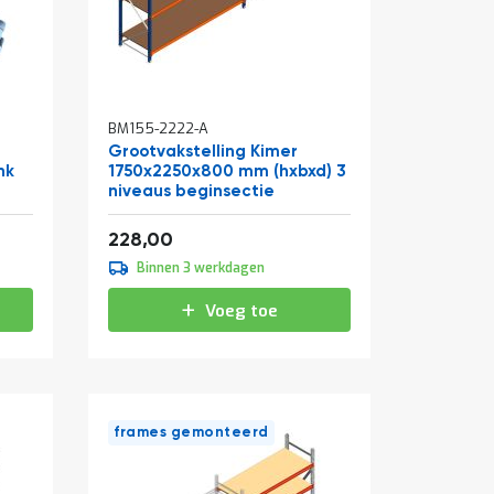
BM155-2222-A
Grootvakstelling Kimer
nk
1750x2250x800 mm (hxbxd) 3
niveaus beginsectie
Vanaf
275,88
228,00
Binnen 3 werkdagen
Voeg toe
frames gemonteerd