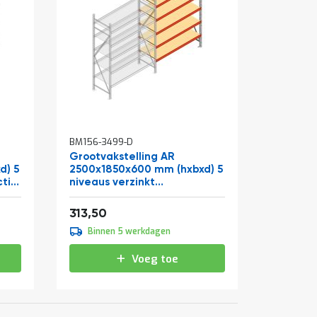
BM156-3499-D
Grootvakstelling AR
d) 5
2500x1850x600 mm (hxbxd) 5
ctie
niveaus verzinkt
aanbouwsectie met
Vanaf
voorgemonteerde frames
379,34
313,50
Binnen 5 werkdagen
Voeg toe