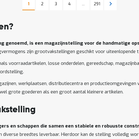
Pagina
Pagina
Pagina
Pagina
Pagina
Volgende
1
2
3
4
...
291
U lees momenteel pagina
Pagina
gen?
ing genoemd, is een magazijnstelling voor de handmatige op
agvermogens zijn grootvakstellingen geschikt voor uiteenlopende
nals voorraadartikelen, losse onderdelen, gereedschap, magazijnbak
rdstelling.
zijnen, werkplaatsen, distributiecentra en productieomgevingen wa
owel grote goederen als een groot aantal kleinere artikelen.
stelling
ggers en schappen die samen een stabiele en robuuste const
 in diverse breedtes leverbaar. Hierdoor kan de stelling volledig 