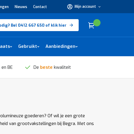
Mijn account
ingen
Nieuws
Contact
Hulp
nodig?
Bel
0412
Cart
(
)
Winkelwagen
odig? Bel 0412 667 650 of klik hier
667
650 of
klik
hier
laats
Gebruikt
Aanbiedingen
 en BE
De
beste
kwaliteit
volumineuze goederen? Of wil je een grote
heid van grootvakstellingen bij Begra. Met ons