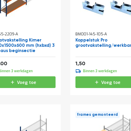
55-2209-A
BM001-145-105-A
otvakstelling Kimer
Koppelstuk Pro
0x1500x600 mm (hxbxd) 3
grootvakstelling/werkba
eaus beginsectie
af
209,33
1,82
,00
1,50
Binnen 3 werkdagen
Binnen 3 werkdagen
Voeg toe
Voeg toe
frames gemonteerd