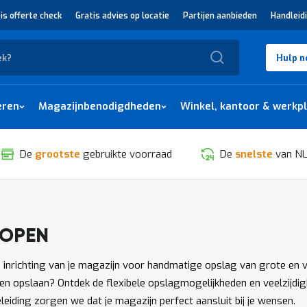
is offerte check
Gratis advies op locatie
Partijen aanbieden
Handleid
Zoek
Hulp n
eren
Magazijnbenodigdheden
Winkel, kantoor & werkp
De
grootste
gebruikte voorraad
De
snelste
van NL
KOPEN
SORTEREN
e inrichting van je magazijn voor handmatige opslag van grote en 
n opslaan? Ontdek de flexibele opslagmogelijkheden en veelzijdig
iding zorgen we dat je magazijn perfect aansluit bij je wensen.