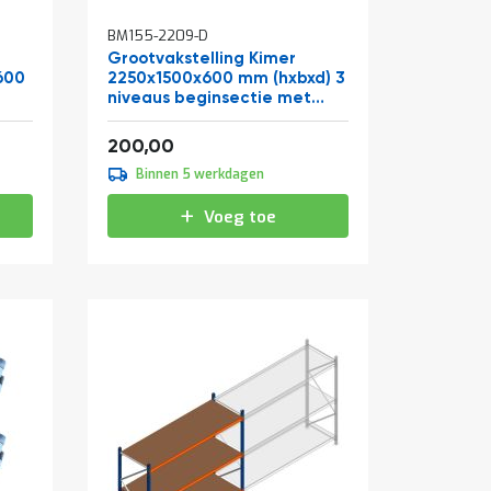
BM155-2209-D
Grootvakstelling Kimer
600
2250x1500x600 mm (hxbxd) 3
niveaus beginsectie met
voorgemonteerde frames
Vanaf
242,00
200,00
Binnen 5 werkdagen
Voeg toe