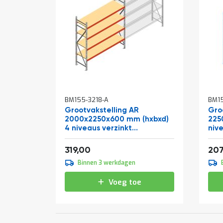
BM155-3218-A
BM15
Grootvakstelling AR
Gro
2000x2250x600 mm (hxbxd)
225
4 niveaus verzinkt
niv
beginsectie
Vanaf
Van
385,99
319,00
207
Binnen 3 werkdagen
Voeg toe