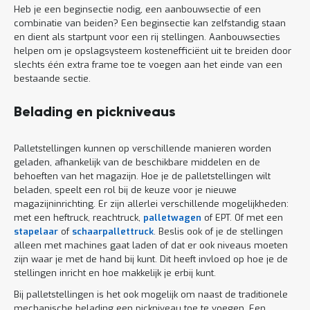
Heb je een beginsectie nodig, een aanbouwsectie of een
combinatie van beiden? Een beginsectie kan zelfstandig staan
en dient als startpunt voor een rij stellingen. Aanbouwsecties
helpen om je opslagsysteem kostenefficiënt uit te breiden door
slechts één extra frame toe te voegen aan het einde van een
bestaande sectie.
Belading en pickniveaus
Palletstellingen kunnen op verschillende manieren worden
geladen, afhankelijk van de beschikbare middelen en de
behoeften van het magazijn. Hoe je de palletstellingen wilt
beladen, speelt een rol bij de keuze voor je nieuwe
magazijninrichting. Er zijn allerlei verschillende mogelijkheden:
met een heftruck, reachtruck,
palletwagen
of EPT. Of met een
stapelaar
of
schaarpallettruck
. Beslis ook of je de stellingen
alleen met machines gaat laden of dat er ook niveaus moeten
zijn waar je met de hand bij kunt. Dit heeft invloed op hoe je de
stellingen inricht en hoe makkelijk je erbij kunt.
Bij palletstellingen is het ook mogelijk om naast de traditionele
mechanische belading een pickniveau toe te voegen. Een