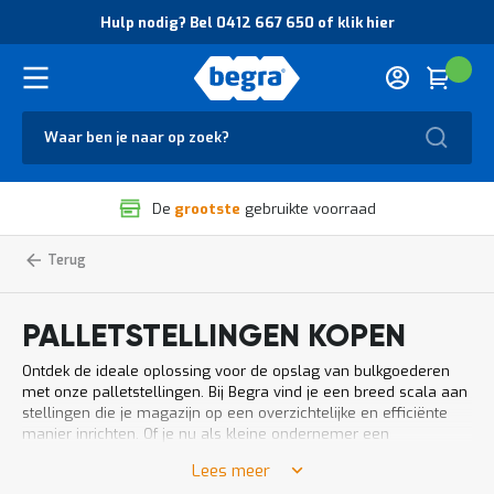
O
Hulp nodig? Bel 0412 667 650 of klik hier
v
e
r
Cart
(
Wink
B
H
e
u
g
Zoek
l
r
p
a
n
V
o
De
grootste
gebruikte voorraad
e
d
i
i
l
g
Home
Palletstelling
Magazijnstellingen
i
?
g
B
h
e
PALLETSTELLINGEN KOPEN
e
l
i
0
Ontdek de ideale oplossing voor de opslag van bulkgoederen
d
4
met onze palletstellingen. Bij Begra vind je een breed scala aan
e
1
stellingen die je magazijn op een overzichtelijke en efficiënte
n
2
manier inrichten. Of je nu als kleine ondernemer een
k
6
palletstelling nodig hebt voor je werkplaats, of als grote
w
6
Lees meer
ondernemer een volledig magazijn wilt inrichten: wij helpen je
a
7