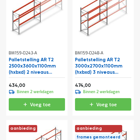
t
Mijn
account
BM159-0243-A
BM159-0248-A
Palletstelling AR T2
Palletstelling AR T2
2500x3600x1100mm
3000x2700x1100mm
(hxbxd) 2 niveaus
(hxbxd) 3 niveaus
2252kg/niv beginsectie
2844kg/niv beginsectie
Vanaf
Vanaf
525,14
573,54
434,00
474,00
Binnen 2 werkdagen
Binnen 2 werkdagen
Voeg toe
Voeg toe
aanbieding
aanbieding
frames gemonteerd