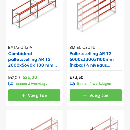
a
n
d
l
e
i
d
i
n
BM172-0112-A
BM160-0301-D
g
Combideal
Palletstelling AR T2
e
palletstelling AR T2
n
5000x3300x1100mm
2000x5640x1100 mm
(hxbxd) 4 niveaus
N
(hxbxd) 2 niveaus
2415kg/niv
i
Normale prijs
Vanaf
Vanaf
1820kg/niv
aanbouwsectie met
655,82
636,46
814,94
526,00
673,50
542,00
e
voorgemonteerde
Binnen 2 werkdagen
Binnen 4 werkdagen
u
frames
w
s
Voeg toe
Voeg toe
C
o
n
t
a
c