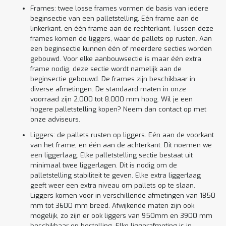
Frames: twee losse frames vormen de basis van iedere
beginsectie van een palletstelling. Eén frame aan de
linkerkant, en één frame aan de rechterkant. Tussen deze
frames komen de liggers, waar de pallets op rusten. Aan
een beginsectie kunnen één of meerdere secties worden
gebouwd. Voor elke aanbouwsectie is maar één extra
frame nodig, deze sectie wordt namelijk aan de
beginsectie gebouwd. De frames zijn beschikbaar in
diverse afmetingen. De standaard maten in onze
voorraad zijn 2.000 tot 8.000 mm hoog. Wil je een
hogere palletstelling kopen? Neem dan contact op met
onze adviseurs.
Liggers: de pallets rusten op liggers. Eén aan de voorkant
van het frame, en één aan de achterkant. Dit noemen we
een liggerlaag. Elke palletstelling sectie bestaat uit
minimaal twee liggerlagen. Dit is nodig om de
palletstelling stabiliteit te geven. Elke extra liggerlaag
geeft weer een extra niveau om pallets op te slaan.
Liggers komen voor in verschillende afmetingen van 1850
mm tot 3600 mm breed. Afwijkende maten zijn ook
mogelijk, zo zijn er ook liggers van 950mm en 3900 mm
beschikbaar op bestelling. Elke liggerafmeting is in