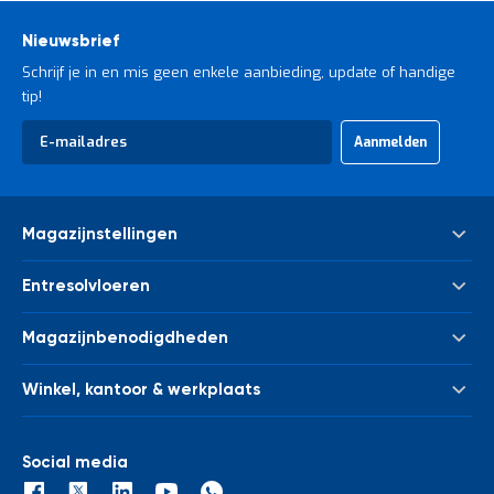
Nieuwsbrief
Schrijf je in en mis geen enkele aanbieding, update of handige
tip!
Abonneer
Aanmelden
u
op
onze
nieuwsbrief
Magazijnstellingen
Palletstelling
Entresolvloeren
Meta Palletstelling
Nieuwe tussenvloeren - entresolvloeren
Link 51 Palletstelling
Magazijnbenodigdheden
Gebruikte tussenvloeren - entresolvloeren
Metalen legbordstelling
Bakken & kratten
Trappen
Houten legbordstelling
Winkel, kantoor & werkplaats
Euronorm bakken
Leuningwerk
Grootvakstelling
Kasten
Magazijnwagens
Palletverwerking
Draagarmstelling
Afvalverwerking
Werkbanken en werktafels
Social media
Kolombeschermers
Stelling voor verticale opslag
Winkelstelling
Inpaktafels en paktafels