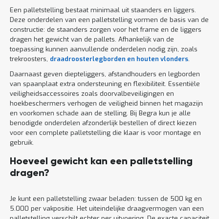
Een palletstelling bestaat minimaal uit staanders en liggers.
Deze onderdelen van een palletstelling vormen de basis van de
constructie: de staanders zorgen voor het frame en de liggers
dragen het gewicht van de pallets. Afhankelijk van de
toepassing kunnen aanvullende onderdelen nodig zijn, zoals
trekroosters,
draadroosterlegborden en houten vlonders
.
Daarnaast geven diepteliggers, afstandhouders en legborden
van spaanplaat extra ondersteuning en flexibiliteit. Essentiële
veiligheidsaccessoires zoals doorvalbeveiligingen en
hoekbeschermers verhogen de veiligheid binnen het magazijn
en voorkomen schade aan de stelling. Bij Begra kun je alle
benodigde onderdelen afzonderlijk bestellen of direct kiezen
voor een complete palletstelling die klaar is voor montage en
gebruik.
Hoeveel gewicht kan een palletstelling
dragen?
Je kunt een palletstelling zwaar beladen: tussen de 500 kg en
5.000 per vakpositie. Het uiteindelijke draagvermogen van een
palletstelling verschilt echter per uitvoering. De exacte capaciteit