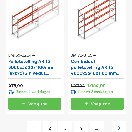
BM159-0254-A
BM172-0159-A
Palletstelling AR T2
Combideal
3000x3600x1100mm
palletstelling AR T2
(hxbxd) 2 niveaus
4000x5640x1100 mm
3004kg/niv beginsectie
(hxbxd) 4 niveaus
Vanaf
Normale prijs
Vanaf
1820kg/niv
574,75
1.327,37
1.287,44
475,00
1.064,00
1.097,00
Binnen 2 werkdagen
Binnen 2 werkdagen
Voeg toe
Voeg toe
Pagina
Pagina
Pagina
Pagina
Volgen
1
2
3
4
...
U lees momenteel pagina