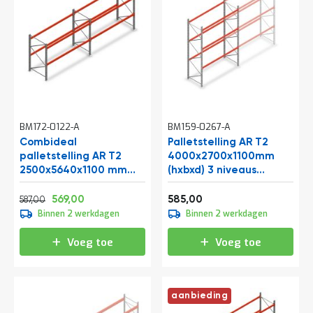
BM172-0122-A
BM159-0267-A
Combideal
Palletstelling AR T2
palletstelling AR T2
4000x2700x1100mm
2500x5640x1100 mm
(hxbxd) 3 niveaus
(hxbxd) 2 niveaus
2844kg/niv beginsectie
Normale prijs
Vanaf
Vanaf
1820kg/niv
710,27
688,49
707,85
569,00
585,00
587,00
Binnen 2 werkdagen
Binnen 2 werkdagen
Voeg toe
Voeg toe
aanbieding