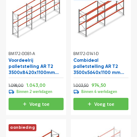
BM172-0081-A
BM172-0141-D
Voordeelrij
Combideal
palletstelling AR T2
palletstelling AR T2
3500x8420x1100mm
3500x5640x1100 mm
(hxbxd) 2 niveaus
(hxbxd) 3 niveaus
Normale prijs
Vanaf
Normale prijs
Vanaf
2844kg/niv
2844kg/niv met
1.328,58
1.262,03
1.214,24
1.179,15
1.043,00
974,50
1.098,00
1.003,50
voorgemonteerde
Binnen 2 werkdagen
Binnen 4 werkdagen
frames
Voeg toe
Voeg toe
aanbieding