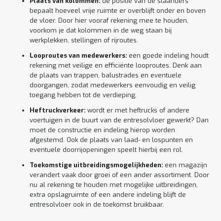
Plaats van kolommen:
de positie van de staanders
bepaalt hoeveel vrije ruimte er overblijft onder en boven
de vloer. Door hier vooraf rekening mee te houden,
voorkom je dat kolommen in de weg staan bij
werkplekken, stellingen of rijroutes.
Looproutes van medewerkers:
een goede indeling houdt
rekening met veilige en efficiënte looproutes. Denk aan
de plaats van trappen, balustrades en eventuele
doorgangen, zodat medewerkers eenvoudig en veilig
toegang hebben tot de verdieping.
Heftruckverkeer:
wordt er met heftrucks of andere
voertuigen in de buurt van de entresolvloer gewerkt? Dan
moet de constructie en indeling hierop worden
afgestemd. Ook de plaats van laad- en lospunten en
eventuele doorrijopeningen speelt hierbij een rol.
Toekomstige uitbreidingsmogelijkheden:
een magazijn
verandert vaak door groei of een ander assortiment. Door
nu al rekening te houden met mogelijke uitbreidingen,
extra opslagruimte of een andere indeling blijft de
entresolvloer ook in de toekomst bruikbaar.