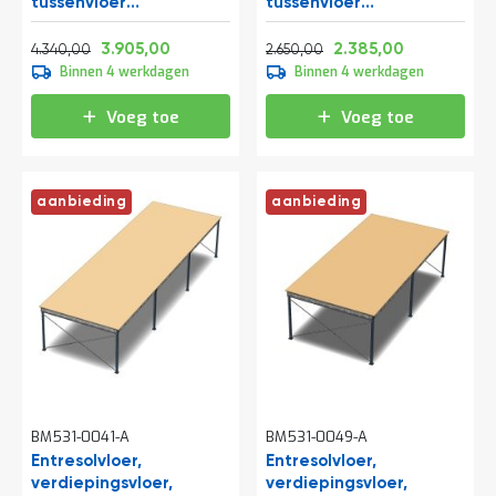
tussenvloer
tussenvloer
a
10300x5000x3000 mm
6000x4200x3500 mm
n
Normale prijs
Vanaf
Normale prijs
Vanaf
(lxbxh)
(lxbxh)
d
5.251,40
4.725,05
3.206,50
2.885,85
3.905,00
2.385,00
4.340,00
2.650,00
l
Binnen 4 werkdagen
Binnen 4 werkdagen
e
i
Voeg toe
Voeg toe
d
i
n
g
aanbieding
aanbieding
e
n
N
i
e
u
w
s
C
o
n
BM531-0041-A
BM531-0049-A
t
Entresolvloer,
Entresolvloer,
a
verdiepingsvloer,
verdiepingsvloer,
c