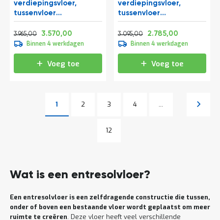
verdiepingsvloer,
verdiepingsvloer,
tussenvloer
tussenvloer
10300x4000x3500 mm
8200x4000x2800 mm
Normale prijs
Vanaf
Normale prijs
Vanaf
(lxbxh)
(lxbxh)
4.797,65
4.319,70
3.744,95
3.369,85
3.570,00
2.785,00
3.965,00
3.095,00
Binnen 4 werkdagen
Binnen 4 werkdagen
Voeg toe
Voeg toe
Pagina
Pagina
Pagina
Pagina
Volgen
1
2
3
4
...
U lees momenteel pagina
Pagina
Pagina
12
Wat is een entresolvloer?
Een entresolvloer is een zelfdragende constructie die tussen,
onder of boven een bestaande vloer wordt geplaatst om meer
ruimte te creëren
. Deze vloer heeft veel verschillende