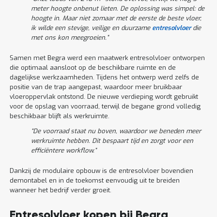
meter hoogte onbenut lieten. De oplossing was simpel: de
hoogte in. Maar niet zomaar met de eerste de beste vloer,
ik wilde een stevige, veilige en duurzame
entresolvloer
die
met ons kon meegroeien.”
Samen met Begra werd een maatwerk entresolvloer ontworpen
die optimaal aansloot op de beschikbare ruimte en de
dagelijkse werkzaamheden. Tijdens het ontwerp werd zelfs de
positie van de trap aangepast, waardoor meer bruikbaar
vloeroppervlak ontstond. De nieuwe verdieping wordt gebruikt
voor de opslag van voorraad, terwijl de begane grond volledig
beschikbaar blijft als werkruimte.
“De voorraad staat nu boven, waardoor we beneden meer
werkruimte hebben. Dit bespaart tijd en zorgt voor een
efficiëntere workflow.”
Dankzij de modulaire opbouw is de entresolvloer bovendien
demontabel en in de toekomst eenvoudig uit te breiden
wanneer het bedrijf verder groeit.
Entresolvloer kopen bij Begra