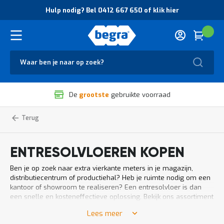
O
Hulp nodig? Bel 0412 667 650 of klik hier
v
e
r
Cart
(
Wink
B
H
e
u
g
Zoek
l
r
p
a
n
V
o
De
grootste
gebruikte voorraad
e
d
i
i
l
g
Entresolvloeren
Home
i
?
g
B
h
e
ENTRESOLVLOEREN KOPEN
e
l
i
0
Ben je op zoek naar extra vierkante meters in je magazijn,
d
4
distributiecentrum of productiehal? Heb je ruimte nodig om een
e
1
kantoor of showroom te realiseren? Een entresolvloer is dan
n
2
een snelle en kosteneffectieve oplossing. Bekijk ons assortiment
k
6
en laat je adviseren over de mogelijkheden om je magazijn
w
6
Lees meer
efficiënter én effectiever in te richten met een extra tussen- of
a
7