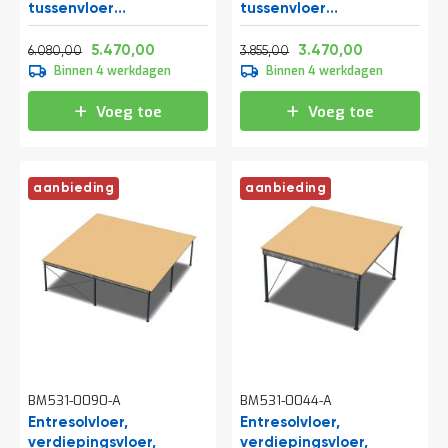
tussenvloer
tussenvloer
t
15300x5000x2800 mm
10300x4000x3200 mm
Normale prijs
Vanaf
Normale prijs
Vanaf
(lxbxh)
(lxbxh)
7.356,80
6.618,70
4.664,55
4.198,70
5.470,00
3.470,00
6.080,00
3.855,00
Binnen 4 werkdagen
Binnen 4 werkdagen
Mijn
account
Voeg toe
Voeg toe
aanbieding
aanbieding
BM531-0090-A
BM531-0044-A
Entresolvloer,
Entresolvloer,
verdiepingsvloer,
verdiepingsvloer,