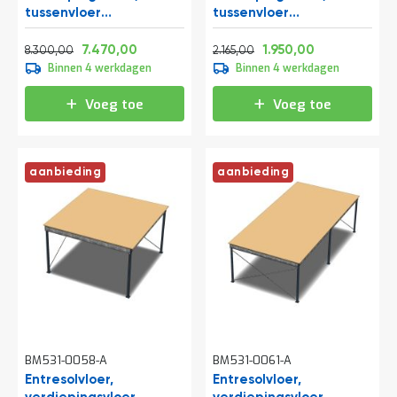
tussenvloer
tussenvloer
10300x10000x3500 mm
5250x4000x2800 mm
Normale prijs
Vanaf
Normale prijs
Vanaf
(lxbxh)
(lxbxh)
10.043,00
9.038,70
2.619,65
2.359,50
7.470,00
1.950,00
8.300,00
2.165,00
Binnen 4 werkdagen
Binnen 4 werkdagen
Voeg toe
Voeg toe
aanbieding
aanbieding
BM531-0058-A
BM531-0061-A
Entresolvloer,
Entresolvloer,