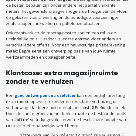
de kosten bepalen zijn onder andere het aantal vierkante
meters, het gewenste draagvermogen, de hoogte van de vloer,
de gekozen vloerafwerking en de benodigde voorzieningen
zoals trappen, hekwerken en palletopzetplaatsen.
Ook maatwerk en de montagekosten spelen een rol in de
uiteindelijke prijs. Hierdoor is iedere entresolvloer anders en
verschilt iedere offerte. Voor een nauwkeurige prijsberekening
maakt Begra eerst een ontwerp op basis van jouw ruimte,
werkzaamheden en opslagbehoefte.
Klantcase: extra magazijnruimte
zonder te verhuizen
Een
goed ontworpen entresolvloer
kan een bedrijf jarenlang
extra ruimte opleveren zonder een kostbare verhuizing of
verbouwing. Dat bleek ook bij rioolspecialist DUS Riooltechniek.
Door de snelle groei van het bedrijf raakte de bestaande loods
van 240 m² volledig gevuld, terwijl de beschikbare hoogte van
circa vijf meter nauwelijks werd benut.
“Onze loods van 240 m² stond overvol, terwijl we nog 5