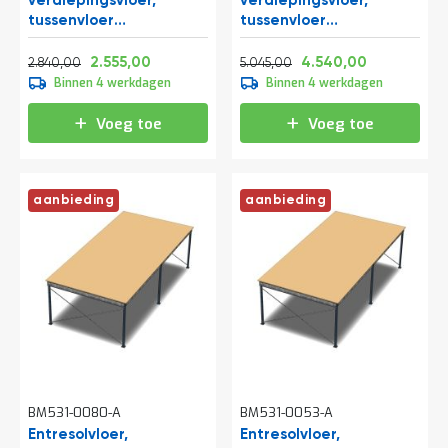
verdiepingsvloer,
verdiepingsvloer,
tussenvloer
tussenvloer
6000x5250x3200 mm
10300x6000x3200 mm
Normale prijs
Vanaf
Normale prijs
Vanaf
(lxbxh)
(lxbxh)
3.436,40
3.091,55
6.104,45
5.493,40
2.555,00
4.540,00
2.840,00
5.045,00
Binnen 4 werkdagen
Binnen 4 werkdagen
Voeg toe
Voeg toe
aanbieding
aanbieding
BM531-0080-A
BM531-0053-A
Entresolvloer,
Entresolvloer,