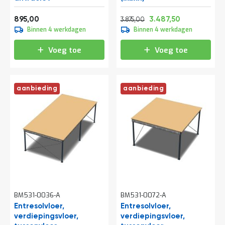
o
c
Vanaf
Normale prijs
Vanaf
a
1.082,95
4.688,75
4.219,88
895,00
3.487,50
3.875,00
t
Binnen 4 werkdagen
Binnen 4 werkdagen
i
e
Voeg toe
Voeg toe
P
a
r
t
aanbieding
aanbieding
i
j
e
n
a
a
n
b
i
e
d
BM531-0036-A
BM531-0072-A
e
n
Entresolvloer,
Entresolvloer,
verdiepingsvloer,
verdiepingsvloer,
H