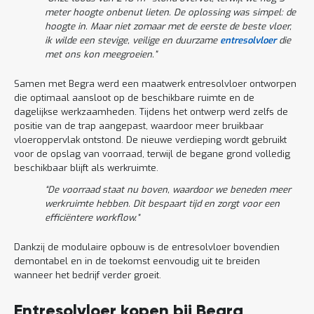
meter hoogte onbenut lieten. De oplossing was simpel: de
hoogte in. Maar niet zomaar met de eerste de beste vloer,
ik wilde een stevige, veilige en duurzame
entresolvloer
die
met ons kon meegroeien.”
Samen met Begra werd een maatwerk entresolvloer ontworpen
die optimaal aansloot op de beschikbare ruimte en de
dagelijkse werkzaamheden. Tijdens het ontwerp werd zelfs de
positie van de trap aangepast, waardoor meer bruikbaar
vloeroppervlak ontstond. De nieuwe verdieping wordt gebruikt
voor de opslag van voorraad, terwijl de begane grond volledig
beschikbaar blijft als werkruimte.
“De voorraad staat nu boven, waardoor we beneden meer
werkruimte hebben. Dit bespaart tijd en zorgt voor een
efficiëntere workflow.”
Dankzij de modulaire opbouw is de entresolvloer bovendien
demontabel en in de toekomst eenvoudig uit te breiden
wanneer het bedrijf verder groeit.
Entresolvloer kopen bij Begra