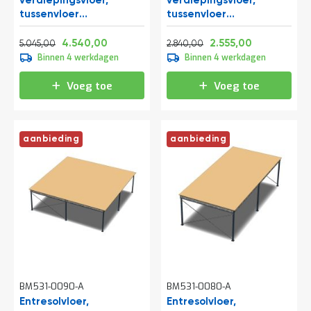
verdiepingsvloer,
verdiepingsvloer,
tussenvloer
tussenvloer
10300x6000x3200 mm
6000x5250x3200 mm
Normale prijs
Vanaf
Normale prijs
Vanaf
(lxbxh)
(lxbxh)
6.104,45
5.493,40
3.436,40
3.091,55
4.540,00
2.555,00
5.045,00
2.840,00
Binnen 4 werkdagen
Binnen 4 werkdagen
Voeg toe
Voeg toe
aanbieding
aanbieding
BM531-0090-A
BM531-0080-A
Entresolvloer,
Entresolvloer,