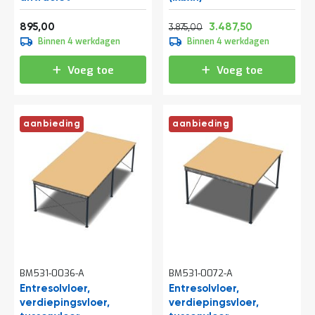
o
c
Vanaf
Normale prijs
Vanaf
a
1.082,95
4.688,75
4.219,88
895,00
3.487,50
3.875,00
t
Binnen 4 werkdagen
Binnen 4 werkdagen
i
e
Voeg toe
Voeg toe
P
a
r
t
aanbieding
aanbieding
i
j
e
n
a
a
n
b
i
e
d
BM531-0036-A
BM531-0072-A
e
n
Entresolvloer,
Entresolvloer,
verdiepingsvloer,
verdiepingsvloer,
H