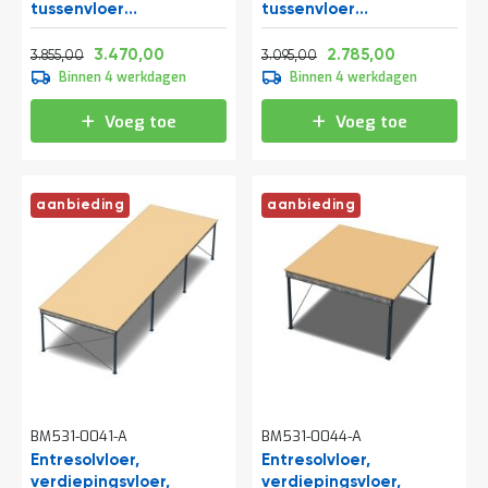
tussenvloer
tussenvloer
t
10300x4000x3200 mm
8200x4000x2800 mm
Normale prijs
Vanaf
Normale prijs
Vanaf
(lxbxh)
(lxbxh)
4.664,55
4.198,70
3.744,95
3.369,85
3.470,00
2.785,00
3.855,00
3.095,00
Binnen 4 werkdagen
Binnen 4 werkdagen
Mijn
account
Voeg toe
Voeg toe
aanbieding
aanbieding
BM531-0041-A
BM531-0044-A
Entresolvloer,
Entresolvloer,
verdiepingsvloer,
verdiepingsvloer,