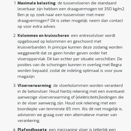
Maximale belasting
: de tussenvloeren die standaard
leverbaar zijn hebben een draagvermogen tot 350 kg/m2.
Ben je op zoek naar een tussenvloer met meer
draagvermogen? Dit is zeker mogelijk, neem dan contact
op voor extra advies.
Kolommen en kruisschoren
: een entresolvloer wordt
opgebouwd op kolommen en geschoord met
kruisverbanden. In principe kunnen deze zodanig worden
weggewerkt dat ze geen hinder geven onder het
vloeroppervlak. Dit kan echter per situatie verschillen. De
posities van de schoringen kunnen in overleg met Begra
worden bepaald, zodat de indeling optimaal is voor jouw
magazijn.
Vloerverwarming
: de vloerkolommen worden verankerd
in de betonvloer. Houd hierbij rekening met een eventueel
aanwezige vloerverwarming of (elektriciteits)leidingen die
in de vloer aanwezig zijn. Houd ook rekening met een
boordiepte van tenminste 85 mm. Als dit niet mogelijk is,
adviseren we graag over een alternatieve manier van
verankering.
Plafondhoogte
: een mezzanine vloer is letterlijk een