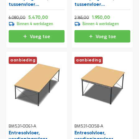
tussenvloer
tussenvloer
15300x5000x2800 mm
5250x4000x2800 mm
Normale prijs
Vanaf
Normale prijs
Vanaf
(lxbxh)
(lxbxh)
7.356,80
6.618,70
2.619,65
2.359,50
5.470,00
1.950,00
6.080,00
2.165,00
Binnen 4 werkdagen
Binnen 4 werkdagen
Voeg toe
Voeg toe
aanbieding
aanbieding
BM531-0061-A
BM531-0058-A
Entresolvloer,
Entresolvloer,