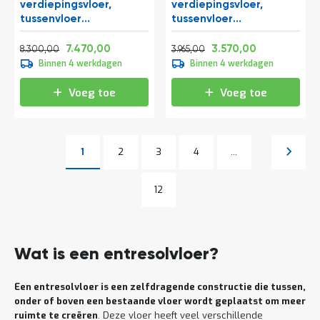
verdiepingsvloer,
verdiepingsvloer,
tussenvloer
tussenvloer
10300x10000x3500 mm
10300x4000x3500 mm
Normale prijs
Vanaf
Normale prijs
Vanaf
(lxbxh)
(lxbxh)
10.043,00
9.038,70
4.797,65
4.319,70
7.470,00
3.570,00
8.300,00
3.965,00
Binnen 4 werkdagen
Binnen 4 werkdagen
Voeg toe
Voeg toe
Pagina
Pagina
Pagina
Pagina
Volgen
1
2
3
4
...
U lees momenteel pagina
Pagina
Pagina
12
Wat is een entresolvloer?
Een entresolvloer is een zelfdragende constructie die tussen,
onder of boven een bestaande vloer wordt geplaatst om meer
ruimte te creëren
. Deze vloer heeft veel verschillende