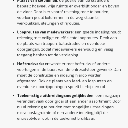
Plaats van kolommen:
de positie van de staanders
bepaalt hoeveel vrije ruimte er overblijft onder en boven
de vloer. Door hier vooraf rekening mee te houden,
voorkom je dat kolommen in de weg staan bij
werkplekken, stellingen of rijroutes.
Looproutes van medewerkers:
een goede indeling houdt
rekening met veilige en efficiënte looproutes. Denk aan
de plaats van trappen, balustrades en eventuele
doorgangen, zodat medewerkers eenvoudig en veilig
toegang hebben tot de verdieping.
Heftruckverkeer:
wordt er met heftrucks of andere
voertuigen in de buurt van de entresolvloer gewerkt? Dan
moet de constructie en indeling hierop worden
afgestemd. Ook de plaats van laad- en lospunten en
eventuele doorrijopeningen speelt hierbij een rol.
Toekomstige uitbreidingsmogelijkheden:
een magazijn
verandert vaak door groei of een ander assortiment. Door
nu al rekening te houden met mogelijke uitbreidingen,
extra opslagruimte of een andere indeling blijft de
entresolvloer ook in de toekomst bruikbaar.