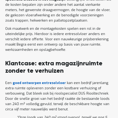
de kosten bepalen zijn onder andere het aantal vierkante
meters, het gewenste draagvermogen, de hoogte van de vloer,
de gekozen vloerafwerking en de benodigde voorzieningen
zoals trappen, hekwerken en palletopzetplaatsen.
Ook maatwerk en de montagekosten spelen een rol in de
uiteindelijke prijs. Hierdoor is iedere entresolvloer anders en
verschilt iedere offerte. Voor een nauwkeurige prijsberekening
maakt Begra eerst een ontwerp op basis van jouw ruimte,
werkzaamheden en opslagbehoefte.
Klantcase: extra magazijnruimte
zonder te verhuizen
Een
goed ontworpen entresolvloer
kan een bedrijf jarenlang
extra ruimte opleveren zonder een kostbare verhuizing of
verbouwing. Dat bleek ook bij rioolspecialist DUS Riooltechniek.
Door de snelle groei van het bedrijf raakte de bestaande loods
van 240 m² volledig gevuld, terwijl de beschikbare hoogte van
circa vijf meter nauwelijks werd benut.
“Onze loods van 240 m² stond overvol, terwijl we nog 5