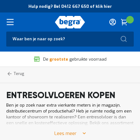
O
Hulp nodig? Bel 0412 667 650 of klik hier
v
e
r
Cart
(
Wink
B
H
e
u
g
Zoek
l
r
p
a
n
V
o
De
grootste
gebruikte voorraad
e
d
i
i
l
g
Entresolvloeren
Home
i
?
g
B
h
e
ENTRESOLVLOEREN KOPEN
e
l
i
0
Ben je op zoek naar extra vierkante meters in je magazijn,
d
4
distributiecentrum of productiehal? Heb je ruimte nodig om een
e
1
kantoor of showroom te realiseren? Een entresolvloer is dan
n
2
een snelle en kosteneffectieve oplossing. Bekijk ons assortiment
k
6
en laat je adviseren over de mogelijkheden om je magazijn
w
6
Lees meer
efficiënter én effectiever in te richten met een extra tussen- of
a
7