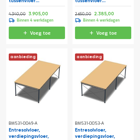
tussenvloer
tussenvloer
a
10300x5000x3000 mm
6000x4200x3500 mm
n
Normale prijs
Vanaf
Normale prijs
Vanaf
(lxbxh)
(lxbxh)
d
5.251,40
4.725,05
3.206,50
2.885,85
3.905,00
2.385,00
4.340,00
2.650,00
l
Binnen 4 werkdagen
Binnen 4 werkdagen
e
i
Voeg toe
Voeg toe
d
i
n
g
aanbieding
aanbieding
e
n
N
i
e
u
w
s
C
o
n
BM531-0049-A
BM531-0053-A
t
Entresolvloer,
Entresolvloer,
a
verdiepingsvloer,
verdiepingsvloer,
c