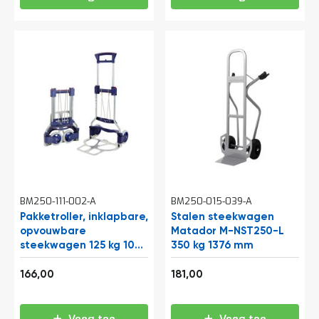
t
Mijn
account
BM250-111-002-A
BM250-015-039-A
Pakketroller, inklapbare,
Stalen steekwagen
opvouwbare
Matador M-NST250-L
steekwagen 125 kg 1020
350 kg 1376 mm
mm
200,86
219,01
166,00
181,00