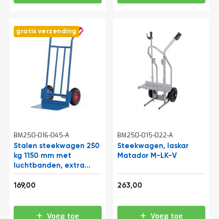
a
n
d
l
gratis verzending
e
i
d
i
n
g
e
n
N
i
e
BM250-016-045-A
BM250-015-022-A
u
Stalen steekwagen 250
Steekwagen, laskar
w
kg 1150 mm met
Matador M-LK-V
s
luchtbanden, extra
C
grote schep
o
204,49
318,23
169,00
263,00
n
t
a
Voeg toe
Voeg toe
c