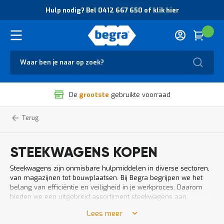
O
Hulp nodig? Bel 0412 667 650 of klik hier
v
e
r
Cart
(
Wink
B
H
e
u
g
Zoek
l
r
p
a
n
V
o
De
grootste
gebruikte voorraad
e
d
i
i
l
g
Home
Magazijnbenodigdheden
Steekwagens
Magazijnwagens
i
?
g
B
h
e
STEEKWAGENS KOPEN
e
l
i
0
Steekwagens zijn onmisbare hulpmiddelen in diverse sectoren,
d
4
van magazijnen tot bouwplaatsen. Bij Begra begrijpen we het
e
1
belang van efficiëntie en veiligheid in je werkproces. Daarom
n
2
bieden we een uitgebreid assortiment steekwagens aan,
k
6
ontworpen om aan alle mogelijke behoeften te voldoen. Of je nu
w
6
Lees meer
op zoek bent naar steekwagens voor orderpicking, het
a
7