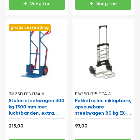
Voeg toe
Voeg toe
gratis verzending
BM250-016-054-A
BM250-015-004-A
Stalen steekwagen 300
Pakketroller, inklapbare,
kg 1300 mm met
opvouwbare
luchtbanden, extra
steekwagen 80 kg EX-
grote schep en
GH80
260,15
117,37
glijstrips
215,00
97,00