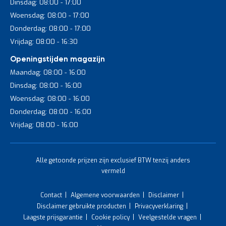
Dinsdag: 08:00 - 17:00
Woensdag: 08:00 - 17:00
Bij veel professionele steekwagens in ons aanbod heb je
Donderdag: 08:00 - 17:00
optioneel de keuze uit verschillende banden om aan specifieke
behoeften te voldoen:
Vrijdag: 08:00 - 16:30
Steekwagens met banden van massief rubber:
massief
Openingstijden magazijn
rubber banden zijn wat stugger, maar gaan niet lek.
Maandag: 08:00 - 16:00
Geschikt voor vlakke oppervlakken binnen.
Dinsdag: 08:00 - 16:00
Steekwagens met luchtbanden:
deze luchtbanden zijn
Woensdag: 08:00 - 16:00
soepeler en comfortabeler, maar kunnen wel lek gaan.
Donderdag: 08:00 - 16:00
Een goede keuze bij oneffen vloeren en buitengebruik.
Vrijdag: 08:00 - 16:00
Steekwagens met polyurethaan banden:
poly banden
kunnen niet lek en zijn met name geschikt voor
binnengebruik. Onderhoudsvrije keuze.
Alle getoonde prijzen zijn exclusief BTW tenzij anders
vermeld
Heb je specifieke wensen voor je (interne) transport of heb je
hulp nodig bij het kiezen van de juiste banden voor je nieuwe
steekwagens? Neem dan contact op met Begra voor persoonlijk
Contact
Algemene voorwaarden
Disclaimer
advies of een vrijblijvende offerte. We helpen je graag verder.
Disclaimer gebruikte producten
Privacyverklaring
Laagste prijsgarantie
Cookie policy
Veelgestelde vragen