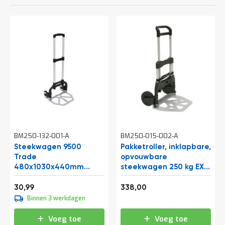
o
c
a
t
i
e
P
a
r
t
i
j
e
n
a
BM250-132-001-A
BM250-015-002-A
a
Steekwagen 9500
Pakketroller, inklapbare,
n
Trade
opvouwbare
b
480x1030x440mm
steekwagen 250 kg EX-
i
(bxhxd)
GH250
e
37,50
408,98
d
30,99
338,00
e
Binnen 3 werkdagen
n
Voeg toe
Voeg toe
H