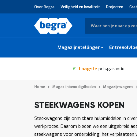
Over Begra
Veiligheid en kwaliteit
Projecten
Grat
Zoek
Magazijnstellingen
Entresolvlo
€
Laagste
prijsgarantie
Home
Magazijnbenodigdheden
Magazijnwagens
STEEKWAGENS KOPEN
1
-
van
producten
12
135
Steekwagens zijn onmisbare hulpmiddelen in divers
werkproces. Daarom bieden we een uitgebreid ass
steekwagens voor orderpicking, het verplaatsen va