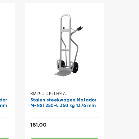
BM250-015-039-A
dor
Stalen steekwagen Matador
 mm
M-NST250-L 350 kg 1376 mm
219,01
181,00