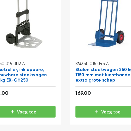
50-015-002-A
BM250-016-045-A
etroller, inklapbare,
Stalen steekwagen 250 k
ouwbare steekwagen
1150 mm met luchtbande
 kg EX-GH250
extra grote schep
408,98
204,49
,00
169,00
Voeg toe
Voeg toe