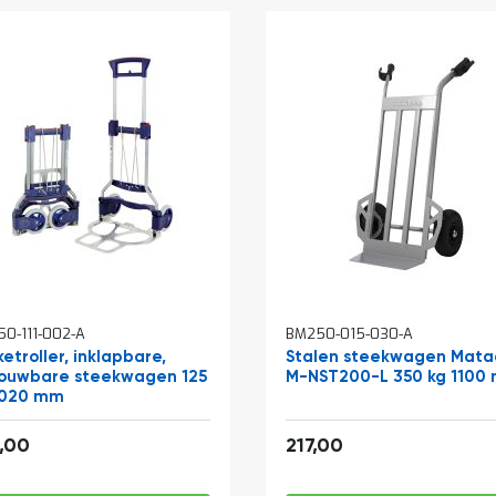
0-111-002-A
BM250-015-030-A
etroller, inklapbare,
Stalen steekwagen Mata
ouwbare steekwagen 125
M-NST200-L 350 kg 1100
1020 mm
200,86
262,57
,00
217,00