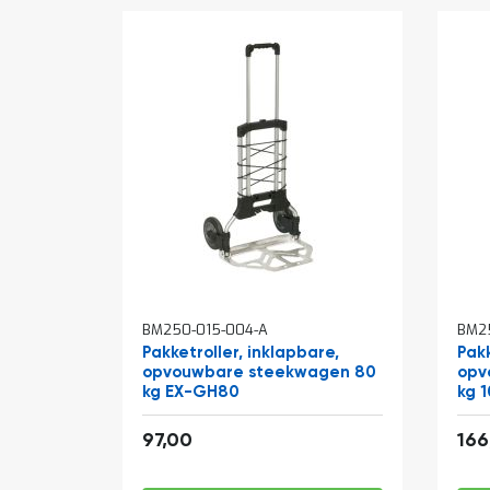
BM250-015-004-A
BM25
Pakketroller, inklapbare,
Pakk
opvouwbare steekwagen 80
opv
kg EX-GH80
kg 
117,37
97,00
166