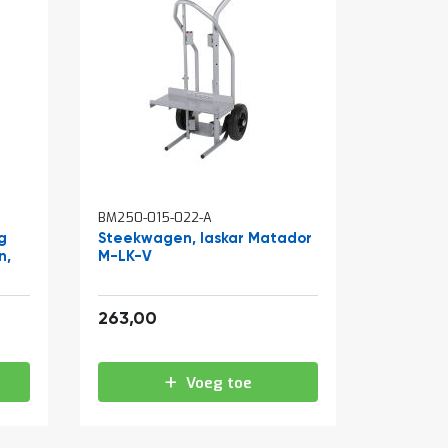
BM250-015-022-A
g
Steekwagen, laskar Matador
n,
M-LK-V
318,23
263,00
Voeg toe