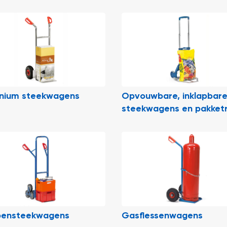
inium steekwagens
Opvouwbare, inklapbar
steekwagens en pakketr
pensteekwagens
Gasflessenwagens