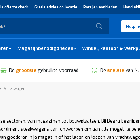
is offerte check
Gratis advies op locatie
Partijen aanbieden
Handleid
Zoek
Hulp n
eren
Magazijnbenodigdheden
Winkel, kantoor & werkp
De
grootste
gebruikte voorraad
De
snelste
van NL
Steekwagens
SORTEREN
e sectoren, van magazijnen tot bouwplaatsen. Bij Begra begrijpen we
ortiment steekwagens aan, ontworpen om aan alle mogelijke behoe
n goederen in je magazijn of het laden en lossen van vrachtwagens, 