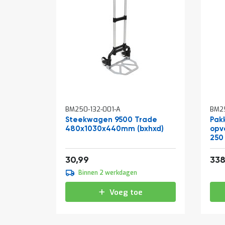
BM250-132-001-A
BM2
Steekwagen 9500 Trade
Pakk
480x1030x440mm (bxhxd)
opv
250
37,50
30,99
338
Binnen 2 werkdagen
Voeg toe