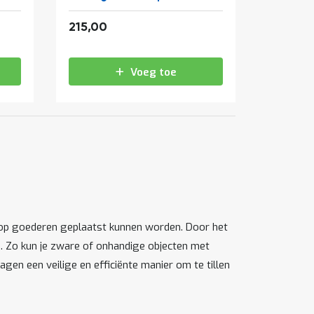
glijstrips
260,15
215,00
Voeg toe
rop goederen geplaatst kunnen worden. Door het
n. Zo kun je zware of onhandige objecten met
gen een veilige en efficiënte manier om te tillen