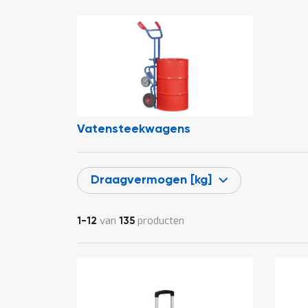
Vatensteekwagens
Draagvermogen [kg]
van
producten
1
-
12
135