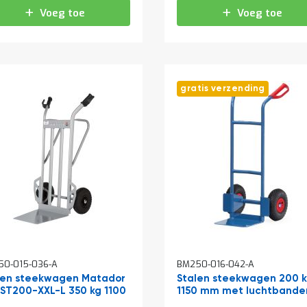
Voeg toe
Voeg toe
gratis verzending
50-015-036-A
BM250-016-042-A
len steekwagen Matador
Stalen steekwagen 200 
ST200-XXL-L 350 kg 1100
1150 mm met luchtbande