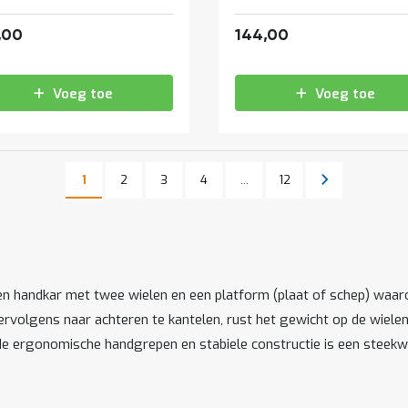
267,41
174,24
,00
144,00
Voeg toe
Voeg toe
Pagina
Pagina
Pagina
Pagina
Pagina
Volgende
1
2
3
4
...
12
U lees momenteel pagina
Pagina
en handkar met twee wielen en een platform (plaat of schep) waa
ervolgens naar achteren te kantelen, rust het gewicht op de wiele
de ergonomische handgrepen en stabiele constructie is een steekwa