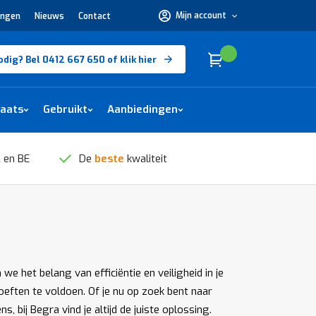
Mijn account
ingen
Nieuws
Contact
Hulp
nodig?
Bel
0412
Cart
(
)
Winkelwagen
odig? Bel 0412 667 650 of klik hier
667
650 of
klik
hier
laats
Gebruikt
Aanbiedingen
 en BE
De
beste
kwaliteit
 het belang van efficiëntie en veiligheid in je
ften te voldoen. Of je nu op zoek bent naar
bij Begra vind je altijd de juiste oplossing.