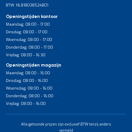
specifieke omgevingen, zoals magazijnen,
BTW: NL818038524B01
winkels of industriële locaties?
Openingstijden kantoor
Ja, onze etagewagens zijn ontworpen voor gebruik in diverse
Maandag: 08:00 - 17:00
omgevingen. We hebben modellen met verschillende
Dinsdag: 08:00 - 17:00
eigenschappen om aan verschillende behoeften te voldoen.
Woensdag: 08:00 - 17:00
Hebben jullie etagewagens extra
Donderdag: 08:00 - 17:00
veiligheidsvoorzieningen, zoals remmen of
Vrijdag: 08:00 - 16:30
vergrendelingen?
Openingstijden magazijn
Maandag: 08:00 - 16:00
Ja, veel van onze etagewagens zijn uitgerust met
veiligheidsvoorzieningen zoals remmen, vergrendelingen of
Dinsdag: 08:00 - 16:00
anti-slip oppervlakken om ervoor te zorgen dat de lading veilig
Woensdag: 08:00 - 16:00
op de wagen blijft staan.
Donderdag: 08:00 - 16:00
Vrijdag: 08:00 - 16:00
Zijn er verschillende materiaalsoorten en
afwerkingen beschikbaar voor de
etagewagens?
Alle getoonde prijzen zijn exclusief BTW tenzij anders
vermeld