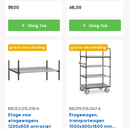
t
71,39
82,28
59,00
68,00
Mijn
Voeg toe
Voeg toe
account
gratis verzending
gratis verzending
BM263-016-018-A
BM299-016-047-A
Etage voor
Etagewagen,
etagewagens
transportwagen
1200x800 antraciet
1000x600x1800 mm