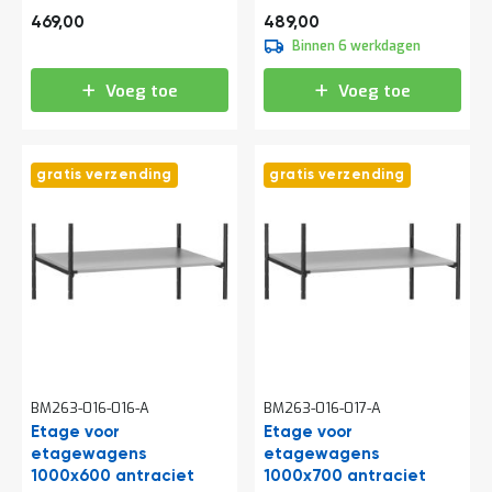
a
567,49
591,69
etages
469,00
489,00
n
Binnen 6 werkdagen
d
l
e
Voeg toe
Voeg toe
i
d
i
n
gratis verzending
gratis verzending
g
e
n
N
i
e
u
w
s
C
BM263-016-016-A
BM263-016-017-A
o
n
Etage voor
Etage voor
t
etagewagens
etagewagens
a
1000x600 antraciet
1000x700 antraciet
c