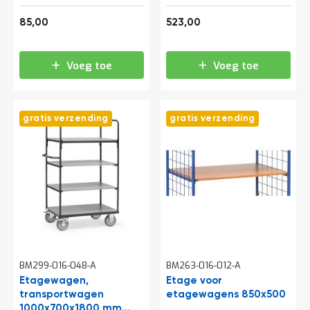
(lxbxh) 600 kg met 4
102,85
632,83
etages antraciet
85,00
523,00
Voeg toe
Voeg toe
gratis verzending
gratis verzending
BM299-016-048-A
BM263-016-012-A
Etagewagen,
Etage voor
transportwagen
etagewagens 850x500
1000x700x1800 mm