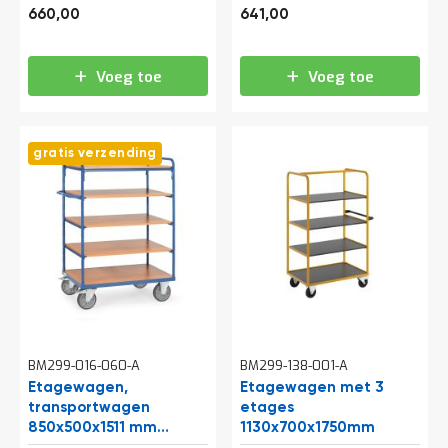
o
798,60
775,61
etages en 3
etages antraciet
660,00
641,00
c
draadgaaswanden
a
t
i
Voeg toe
Voeg toe
e
P
a
gratis verzending
r
t
i
j
e
n
a
a
n
b
i
e
BM299-016-060-A
BM299-138-001-A
d
Etagewagen,
Etagewagen met 3
e
transportwagen
etages
n
850x500x1511 mm
1130x700x1750mm
H
(lxbxh) 500 kg met 5