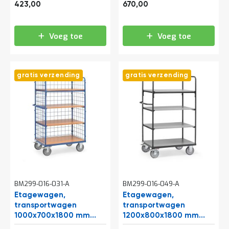
511,83
810,70
e
etages
etages en 2
423,00
670,00
r
draadgaaswanden
t
e
Voeg toe
Voeg toe
c
h
e
c
gratis verzending
gratis verzending
k
G
r
a
t
i
s
a
d
v
i
BM299-016-031-A
BM299-016-049-A
e
s
Etagewagen,
Etagewagen,
o
transportwagen
transportwagen
p
1000x700x1800 mm
1200x800x1800 mm
l
(lxbxh) 600 kg met 4
(lxbxh) 600 kg met 4