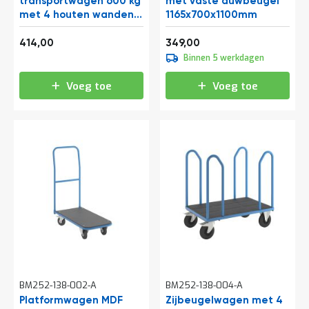
transportwagen 600 kg
met vaste duwbeugel
met 4 houten wanden
1165x700x1100mm
1000x700
500,94
422,29
414,00
349,00
Binnen 5 werkdagen
Voeg toe
Voeg toe
BM252-138-002-A
BM252-138-004-A
Platformwagen MDF
Zijbeugelwagen met 4