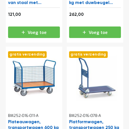
a
van staal met
kg met duwbeugel
n
inklapbare duwbeugel
1000x600 antraciet
d
146,41
317,02
740x480
121,00
262,00
l
e
i
Voeg toe
Voeg toe
d
i
n
g
e
gratis verzending
gratis verzending
n
N
i
e
u
w
s
C
o
n
BM252-016-011-A
BM252-016-078-A
t
Plateauwagen,
Platformwagen,
a
transportwagen 600 kg
c
transportwagen 250 kg