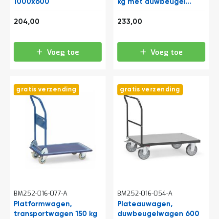
o
1000x600
kg met duwbeugel
c
850x500
a
246,84
281,93
204,00
233,00
t
i
e
Voeg toe
Voeg toe
P
a
r
t
gratis verzending
gratis verzending
i
j
e
n
a
a
n
b
i
e
d
e
BM252-016-077-A
BM252-016-054-A
n
Platformwagen,
Plateauwagen,
transportwagen 150 kg
H
duwbeugelwagen 600