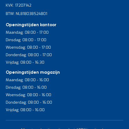
inklapbare optie als voordeel heeft dat de wagen makkelijker
KVK: 17207142
kan worden opgeborgen en ruimte bespaart wanneer deze niet
in gebruik is.
BTW: NL818038524B01
Openingstijden kantoor
Soorten wielen
Maandag: 08:00 - 17:00
Dinsdag: 08:00 - 17:00
Er zijn verschillende soorten wielen voor specifieke
toepassingen. Luchtbanden zijn ideaal voor oneffen terrein of
Woensdag: 08:00 - 17:00
buitengebruik, dankzij hun dempende werking. Wielen met
Donderdag: 08:00 - 17:00
elastisch streeploos rubber zijn perfect voor binnenvloeren,
Vrijdag: 08:00 - 16:30
omdat ze geen strepen achterlaten. Elektrostatisch geleidende
wielen zijn geschikt voor omgevingen waar statische elektriciteit
Openingstijden magazijn
een risico vormt, zoals laboratoria. Elk type wiel biedt voordelen
Maandag: 08:00 - 16:00
voor specifieke omstandigheden, van magazijnen tot
buitengebruik.
Dinsdag: 08:00 - 16:00
Woensdag: 08:00 - 16:00
Donderdag: 08:00 - 16:00
Jouw plateauwagen kopen bij
Vrijdag: 08:00 - 16:00
Begra
Ben je klaar om je magazijn efficiënter en veiliger in te richten?