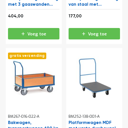
t
met 3 gaaswanden
van staal met
1200x800
inklapbare duwbeugel
488,84
214,17
910x610
404,00
177,00
Mijn
account
Voeg toe
Voeg toe
gratis verzending
BM267-016-022-A
BM252-138-001-A
Bakwagen,
Platformwagen MDF