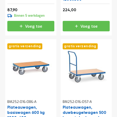
e
r
106,36
271,04
87,90
224,00
t
Binnen 5 werkdagen
e
c
h
Voeg toe
Voeg toe
e
c
k
gratis verzending
gratis verzending
G
r
a
t
i
s
a
d
v
i
e
s
BM252-016-086-A
BM252-016-057-A
o
Plateauwagen,
Plateauwagen,
p
basiswagen 600 kg
l
duwbeugelwagen 500