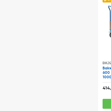
BM26
Bak
600 
100
414