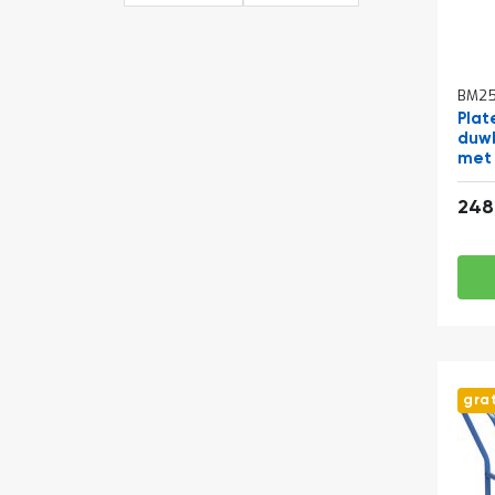
BM25
Pla
duw
met
248
gra