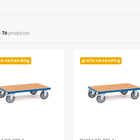
n
producten
76
tis verzending
gratis verzending