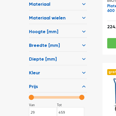
BM25
Materiaal
Pla
600 
Materiaal wielen
224
Hoogte [mm]
Breedte [mm]
Diepte [mm]
gra
Kleur
Prijs
Van
Tot