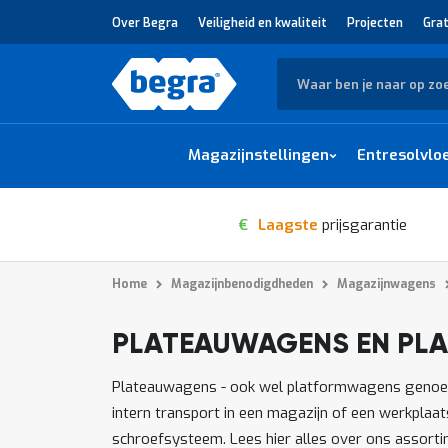
Over Begra
Veiligheid en kwaliteit
Projecten
Grat
Zoek
Magazijnstellingen
Entresolvlo
€
Laagste
prijsgarantie
Home
Magazijnbenodigdheden
Magazijnwagens
PLATEAUWAGENS EN PL
1
-
van
producten
11
76
Plateauwagens - ook wel platformwagens genoemd -
intern transport in een magazijn of een werkplaa
schroefsysteem. Lees hier alles over ons assort