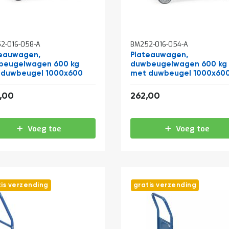
2-016-058-A
BM252-016-054-A
teauwagen,
Plateauwagen,
beugelwagen 600 kg
duwbeugelwagen 600 kg
 duwbeugel 1000x600
met duwbeugel 1000x60
antraciet
300,08
317,02
,00
262,00
Voeg toe
Voeg toe
tis verzending
gratis verzending