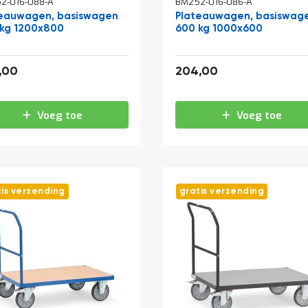
2-016-088-A
BM252-016-086-A
teauwagen, basiswagen
Plateauwagen, basiswag
kg 1200x800
600 kg 1000x600
271,04
246,84
,00
204,00
Voeg toe
Voeg toe
tis verzending
gratis verzending