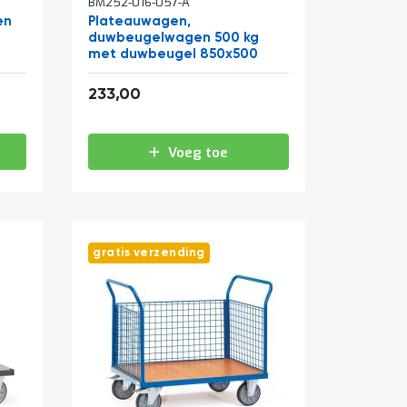
BM252-016-057-A
en
Plateauwagen,
duwbeugelwagen 500 kg
met duwbeugel 850x500
281,93
233,00
Voeg toe
gratis verzending