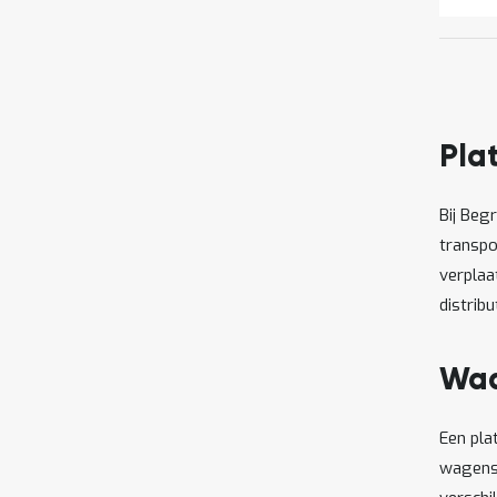
Pla
Bij Beg
transpo
verplaa
distrib
Waa
Een pl
wagens 