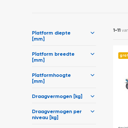
va
1
-
11
Platform diepte
[mm]
Platform breedte
gra
[mm]
Platformhoogte
[mm]
Draagvermogen [kg]
Draagvermogen per
niveau [kg]