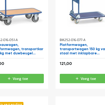
2-016-051-A
BM252-016-077-A
teauwagen,
Platformwagen,
formwagen, transportkar
transportwagen 150 kg v
 kg met duwbeugel
staal met inklapbare
x500
duwbeugel 740x480
255,31
146,41
,00
121,00
Voeg toe
Voeg toe
tis verzending