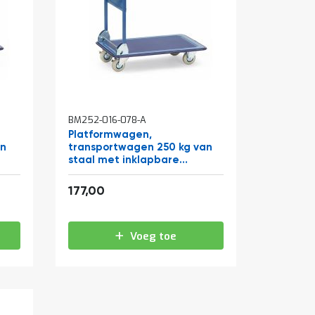
BM252-016-078-A
Platformwagen,
an
transportwagen 250 kg van
staal met inklapbare
duwbeugel 910x610
214,17
177,00
Voeg toe