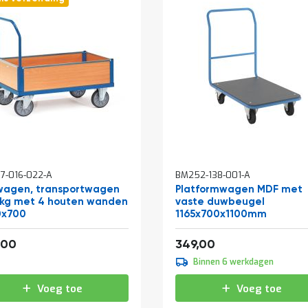
7-016-022-A
BM252-138-001-A
wagen, transportwagen
Platformwagen MDF met
kg met 4 houten wanden
vaste duwbeugel
0x700
1165x700x1100mm
500,94
422,29
,00
349,00
Binnen 6 werkdagen
Voeg toe
Voeg toe