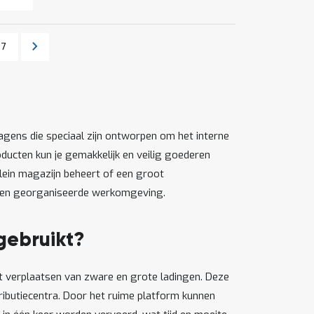
Pagina
Pagina
Volgende
7
agens die speciaal zijn ontworpen om het interne
ducten kun je gemakkelijk en veilig goederen
klein magazijn beheert of een groot
e en georganiseerde werkomgeving.
gebruikt?
 verplaatsen van zware en grote ladingen. Deze
ributiecentra. Door het ruime platform kunnen