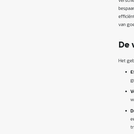
verschi
bespaar
efficië
van goe
De 
Het geb
E
g
V
w
D
e
t