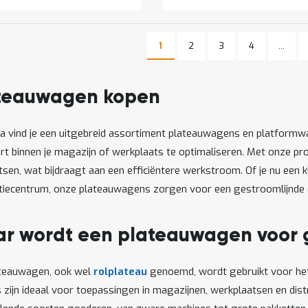
Pagina
Pagina
Pagina
1
2
3
4
...
U lees momenteel pagina
Pagina
teauwagen kopen
ra vind je een uitgebreid assortiment plateauwagens en platformw
rt binnen je magazijn of werkplaats te optimaliseren. Met onze pro
tsen, wat bijdraagt aan een efficiëntere werkstroom. Of je nu een 
utiecentrum, onze plateauwagens zorgen voor een gestroomlijnd
r wordt een plateauwagen voor 
ateauwagen, ook wel
rolplateau
genoemd, wordt gebruikt voor het
zijn ideaal voor toepassingen in magazijnen, werkplaatsen en dist