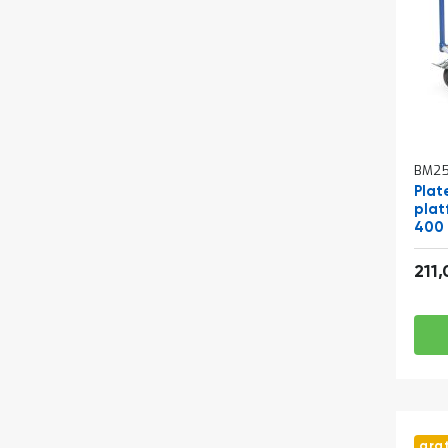
BM25
Pla
plat
400
850
211
gra