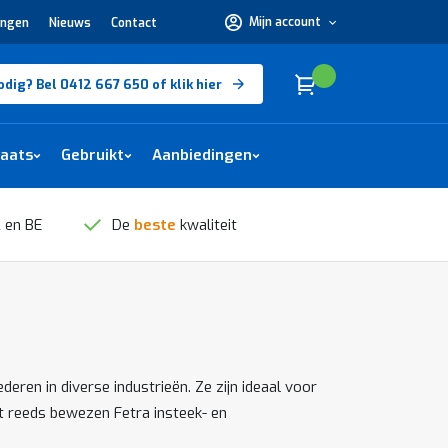
Mijn account
ingen
Nieuws
Contact
Hulp
nodig?
Bel
0412
Cart
(
)
Winkelwagen
odig? Bel 0412 667 650 of klik hier
667
650 of
klik
hier
laats
Gebruikt
Aanbiedingen
 en BE
De
beste
kwaliteit
en in diverse industrieën. Ze zijn ideaal voor
t reeds bewezen Fetra insteek- en