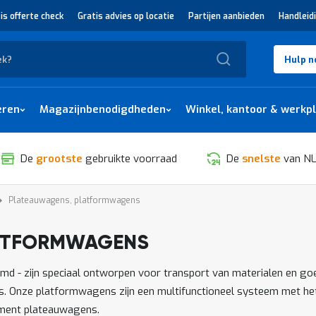
is offerte check
Gratis advies op locatie
Partijen aanbieden
Handleid
Zoek
Hulp n
eren
Magazijnbenodigdheden
Winkel, kantoor & werkp
De
grootste
gebruikte voorraad
De
snelste
van NL
Plateauwagens, platformwagens
ATFORMWAGENS
SORTEREN
 zijn speciaal ontworpen voor transport van materialen en goeder
ts. Onze platformwagens zijn een multifunctioneel systeem met he
iment plateauwagens.