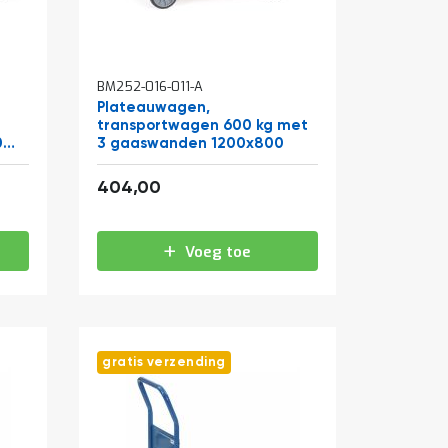
BM252-016-011-A
Plateauwagen,
transportwagen 600 kg met
0
3 gaaswanden 1200x800
488,84
404,00
Voeg toe
gratis verzending