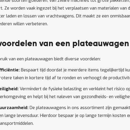
llende soorten goederen, van zware machines tot grote pakketten, 
t. Ze worden vaak ingezet bij het verplaatsen van materialen van 
nter laden en lossen van vrachtwagens. Dit maakt ze een onmisbaa
deren willen verbeteren.
voordelen van een plateauwagen
ruik van een plateauwagen biedt diverse voordelen:
fficiëntie:
Bespaart tijd doordat je meerdere items tegelijkertijd 
rotere taken in kortere tijd af te ronden en verhoogt de productivite
eiligheid:
Vermindert de fysieke belasting en verkleint het risico o
erkomgeving en helpt bij het naleven van gezondheids- en veilighe
uurzaamheid:
De plateauwagens in ons assortiment zijn gemaakt
en lange levensduur. Hierdoor bespaar je op lange termijn kosten 
ransportmiddelen.