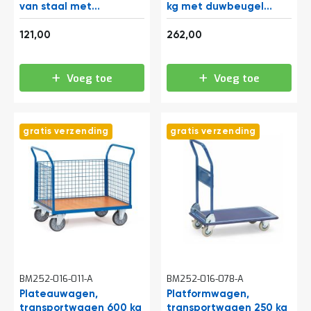
a
van staal met
kg met duwbeugel
n
inklapbare duwbeugel
1000x600 antraciet
d
146,41
317,02
740x480
121,00
262,00
l
e
i
Voeg toe
Voeg toe
d
i
n
g
e
gratis verzending
gratis verzending
n
N
i
e
u
w
s
C
o
n
BM252-016-011-A
BM252-016-078-A
t
Plateauwagen,
Platformwagen,
a
transportwagen 600 kg
c
transportwagen 250 kg