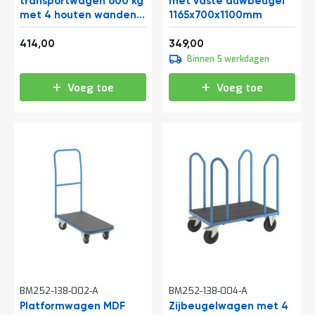
transportwagen 600 kg
met vaste duwbeugel
met 4 houten wanden
1165x700x1100mm
1000x700
500,94
422,29
414,00
349,00
Binnen 5 werkdagen
Voeg toe
Voeg toe
BM252-138-002-A
BM252-138-004-A
Platformwagen MDF
Zijbeugelwagen met 4