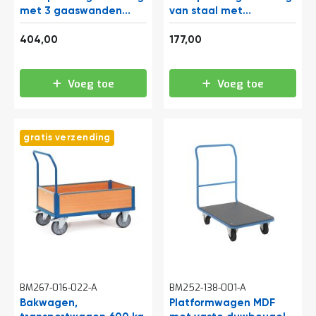
t
met 3 gaaswanden
van staal met
1200x800
inklapbare duwbeugel
488,84
214,17
910x610
404,00
177,00
Mijn
account
Voeg toe
Voeg toe
gratis verzending
BM267-016-022-A
BM252-138-001-A
Bakwagen,
Platformwagen MDF