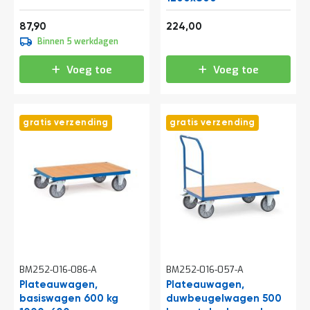
e
r
106,36
271,04
87,90
224,00
t
Binnen 5 werkdagen
e
c
h
Voeg toe
Voeg toe
e
c
k
gratis verzending
gratis verzending
G
r
a
t
i
s
a
d
v
i
e
s
BM252-016-086-A
BM252-016-057-A
o
Plateauwagen,
Plateauwagen,
p
basiswagen 600 kg
l
duwbeugelwagen 500