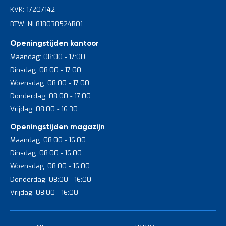
inklapbare optie als voordeel heeft dat de wagen makkelijker
KVK: 17207142
kan worden opgeborgen en ruimte bespaart wanneer deze niet
in gebruik is.
BTW: NL818038524B01
Openingstijden kantoor
Soorten wielen
Maandag: 08:00 - 17:00
Dinsdag: 08:00 - 17:00
Er zijn verschillende soorten wielen voor specifieke
toepassingen. Luchtbanden zijn ideaal voor oneffen terrein of
Woensdag: 08:00 - 17:00
buitengebruik, dankzij hun dempende werking. Wielen met
Donderdag: 08:00 - 17:00
elastisch streeploos rubber zijn perfect voor binnenvloeren,
Vrijdag: 08:00 - 16:30
omdat ze geen strepen achterlaten. Elektrostatisch geleidende
wielen zijn geschikt voor omgevingen waar statische elektriciteit
Openingstijden magazijn
een risico vormt, zoals laboratoria. Elk type wiel biedt voordelen
Maandag: 08:00 - 16:00
voor specifieke omstandigheden, van magazijnen tot
buitengebruik.
Dinsdag: 08:00 - 16:00
Woensdag: 08:00 - 16:00
Donderdag: 08:00 - 16:00
Jouw plateauwagen kopen bij
Vrijdag: 08:00 - 16:00
Begra
Ben je klaar om je magazijn efficiënter en veiliger in te richten?