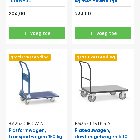
o
1000x600
kg met duwbeugel
c
850x500
a
246,84
281,93
204,00
233,00
t
i
e
Voeg toe
Voeg toe
P
a
r
t
gratis verzending
gratis verzending
i
j
e
n
a
a
n
b
i
e
d
e
BM252-016-077-A
BM252-016-054-A
n
Platformwagen,
Plateauwagen,
transportwagen 150 kg
H
duwbeugelwagen 600