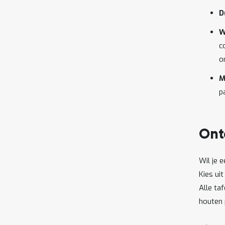
D
W
c
o
M
p
Ont
Wil je 
Kies ui
Alle ta
houten 