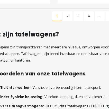
Pagina
Pagina
Pagina
1
2
3
4
...
U lees momenteel pagina
Pagina
 zijn tafelwagens?
gens zijn transportkarren met meerdere niveaus, ontworpen voor h
edschappen. Tafelwagens zijn breed inzetbaar en onmisbaar voor e
atsen en kantoren.
oordelen van onze tafelwagens
fficiënter werken:
Versnel en vereenvoudig intern transport.
inder fysieke belasting:
Voorkom onnodig tillen en verbeter de
iverse draagvermogens:
Kies uit lichte tafelwagens (100-300 k