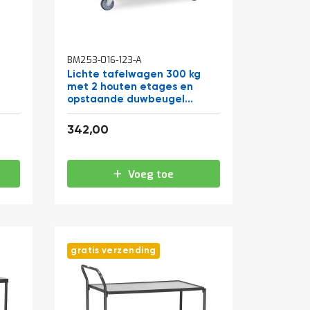
BM253-016-123-A
g
Lichte tafelwagen 300 kg
met 2 houten etages en
opstaande duwbeugel
1000x700
413,82
342,00
Voeg toe
gratis verzending