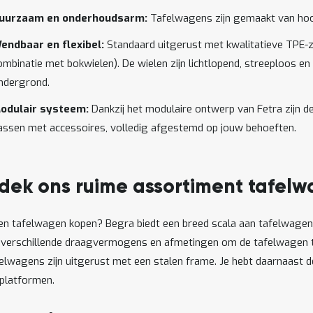
uurzaam en onderhoudsarm:
Tafelwagens zijn gemaakt van hoo
endbaar en flexibel:
Standaard uitgerust met kwalitatieve TPE-
ombinatie met bokwielen). De wielen zijn lichtlopend, streeploos en 
ndergrond.
odulair systeem:
Dankzij het modulaire ontwerp van Fetra zijn d
assen met accessoires, volledig afgestemd op jouw behoeften.
dek ons ruime assortiment tafel
een tafelwagen kopen? Begra biedt een breed scala aan tafelwagen
t verschillende draagvermogens en afmetingen om de tafelwagen te 
felwagens zijn uitgerust met een stalen frame. Je hebt daarnaast d
platformen.