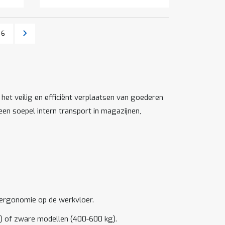
Pagina
Pagina
Volgende
6
et veilig en efficiënt verplaatsen van goederen
en soepel intern transport in magazijnen,
 ergonomie op de werkvloer.
g) of zware modellen (400-600 kg).