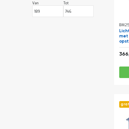
Van
Tot
BM25
Lich
met 
ops
100
366
gra