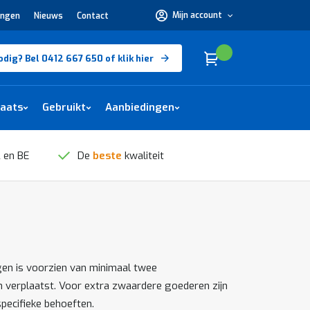
Mijn account
ingen
Nieuws
Contact
Hulp
nodig?
Bel
0412
Cart
(
)
Winkelwagen
odig? Bel 0412 667 650 of klik hier
667
650 of
klik
hier
laats
Gebruikt
Aanbiedingen
 en BE
De
beste
kwaliteit
gen is voorzien van minimaal twee
 verplaatst. Voor extra zwaardere goederen zijn
pecifieke behoeften.