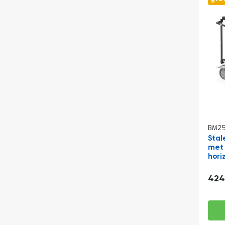
BM25
Stal
met 
hori
1000
424