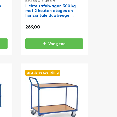
BM253-016-055-A
s
Lichte tafelwagen 300 kg
met 2 houten etages en
horizontale duwbeugel
1000x600
349,69
289,00
Voeg toe
gratis verzending