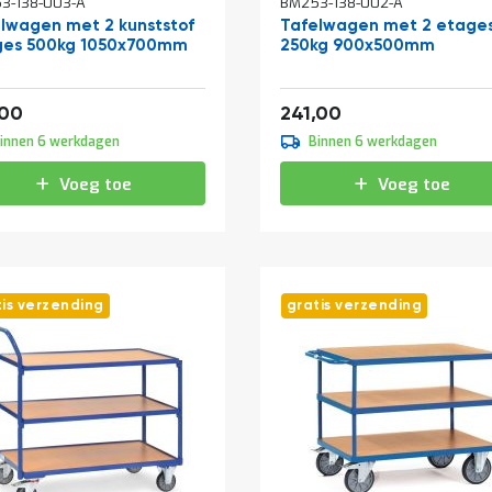
3-138-003-A
BM253-138-002-A
lwagen met 2 kunststof
Tafelwagen met 2 etage
ges 500kg 1050x700mm
250kg 900x500mm
410,19
291,61
,00
241,00
innen 6 werkdagen
Binnen 6 werkdagen
Voeg toe
Voeg toe
tis verzending
gratis verzending