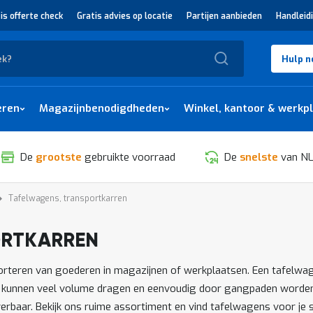
is offerte check
Gratis advies op locatie
Partijen aanbieden
Handleid
Zoek
Hulp n
eren
Magazijnbenodigdheden
Winkel, kantoor & werkp
De
grootste
gebruikte voorraad
De
snelste
van NL
Tafelwagens, transportkarren
ORTKARREN
SORTEREN
porteren van goederen in magazijnen of werkplaatsen. Een tafelwa
Ze kunnen veel volume dragen en eenvoudig door gangpaden worden
erbaar. Bekijk ons ruime assortiment en vind tafelwagens voor je s