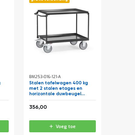
BM253-016-121-A
g
Stalen tafelwagen 400 kg
met 2 stalen etages en
horizontale duwbeugel
850x500 antraciet
430,76
356,00
Voeg toe