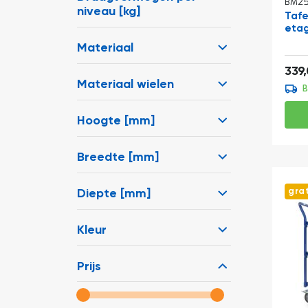
BM25
niveau [kg]
Tafe
eta
Materiaal
339
Materiaal wielen
B
Hoogte [mm]
Breedte [mm]
gra
Diepte [mm]
Kleur
Prijs