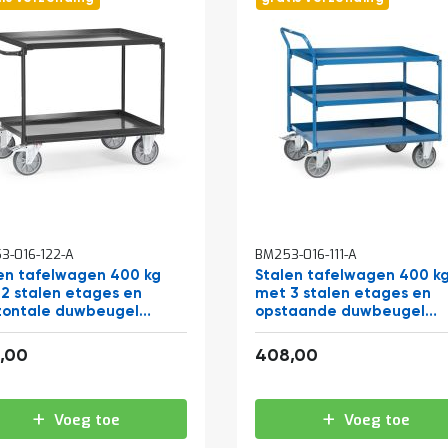
3-016-122-A
BM253-016-111-A
en tafelwagen 400 kg
Stalen tafelwagen 400 k
2 stalen etages en
met 3 stalen etages en
zontale duwbeugel
opstaande duwbeugel
x700 antraciet
850x500
513,04
493,68
,00
408,00
Voeg toe
Voeg toe