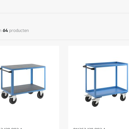
n
producten
64