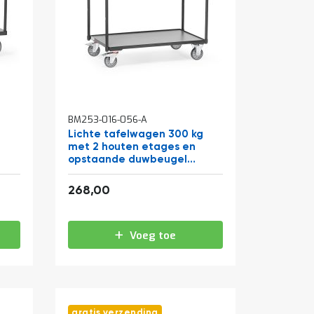
BM253-016-056-A
g
Lichte tafelwagen 300 kg
met 2 houten etages en
opstaande duwbeugel
850x500 antraciet
324,28
268,00
Voeg toe
gratis verzending