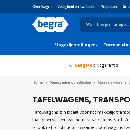
Over Begra
Veiligheid en kwaliteit
Projecten
Grat
Zoek
Magazijnstellingen
Entresolvlo
€
Laagste
prijsgarantie
Home
Magazijnbenodigdheden
Magazijnwagens
TAFELWAGENS, TRANSP
1
-
van
producten
12
64
Tafelwagens zijn ideaal voor het makkelijk trans
laadoppervlakken van hout, staal of kunststof. 
er ook extra robuuste, zwaarlast tafelwagens lev