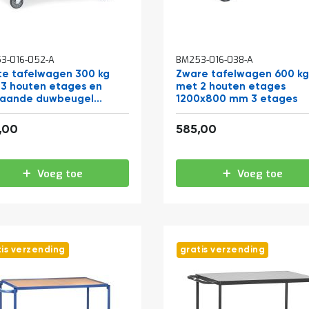
3-016-052-A
BM253-016-038-A
te tafelwagen 300 kg
Zware tafelwagen 600 k
3 houten etages en
met 2 houten etages
taande duwbeugel
1200x800 mm 3 etages
0x600
442,86
707,85
,00
585,00
Voeg toe
Voeg toe
tis verzending
gratis verzending