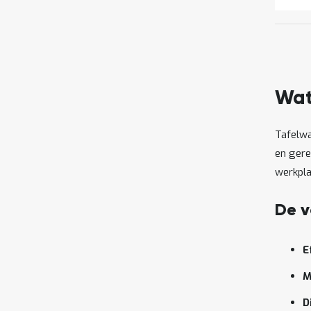
Wat
Tafelwa
en gere
werkpla
De v
E
M
D