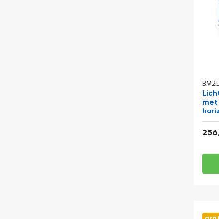
BM25
Lich
met 
hori
850
256
gra