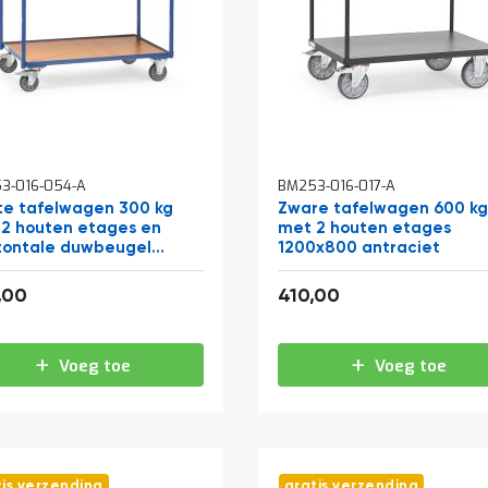
3-016-054-A
BM253-016-017-A
te tafelwagen 300 kg
Zware tafelwagen 600 k
2 houten etages en
met 2 houten etages
zontale duwbeugel
1200x800 antraciet
x500
309,76
496,10
,00
410,00
Voeg toe
Voeg toe
tis verzending
gratis verzending