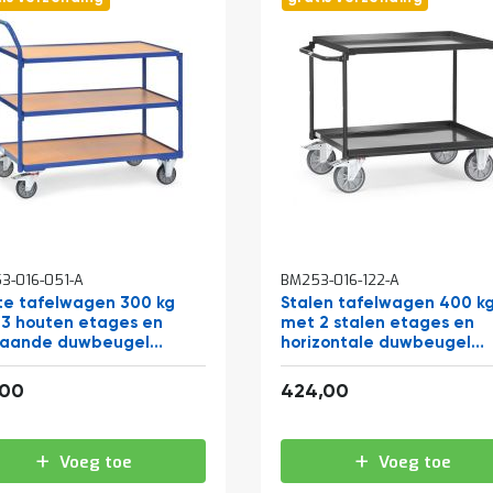
3-016-051-A
BM253-016-122-A
te tafelwagen 300 kg
Stalen tafelwagen 400 k
3 houten etages en
met 2 stalen etages en
taande duwbeugel
horizontale duwbeugel
x500
1000x700 antraciet
398,09
513,04
,00
424,00
Voeg toe
Voeg toe