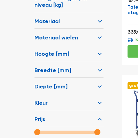
BM25
niveau [kg]
Tafe
eta
Materiaal
339
Materiaal wielen
B
Hoogte [mm]
Breedte [mm]
gra
Diepte [mm]
Kleur
Prijs