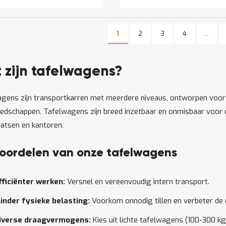
Pagina
Pagina
Pagina
1
2
3
4
...
U lees momenteel pagina
Pagina
 zijn tafelwagens?
gens zijn transportkarren met meerdere niveaus, ontworpen voor h
edschappen. Tafelwagens zijn breed inzetbaar en onmisbaar voor e
atsen en kantoren.
oordelen van onze tafelwagens
fficiënter werken:
Versnel en vereenvoudig intern transport.
inder fysieke belasting:
Voorkom onnodig tillen en verbeter de
iverse draagvermogens:
Kies uit lichte tafelwagens (100-300 k