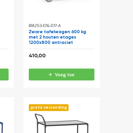
BM253-016-017-A
g
Zware tafelwagen 600 kg
met 2 houten etages
1200x800 antraciet
496,10
410,00
Voeg toe
gratis verzending