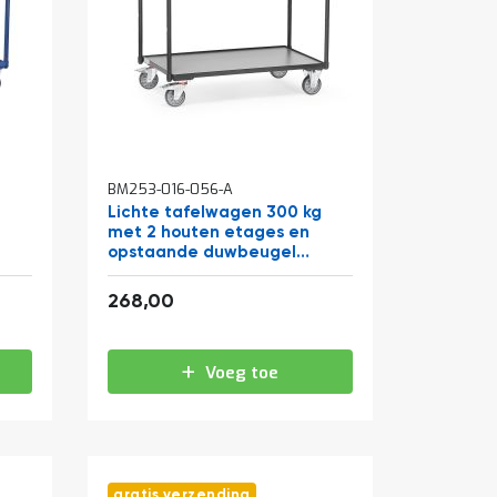
BM253-016-056-A
g
Lichte tafelwagen 300 kg
met 2 houten etages en
opstaande duwbeugel
850x500 antraciet
324,28
268,00
Voeg toe
gratis verzending