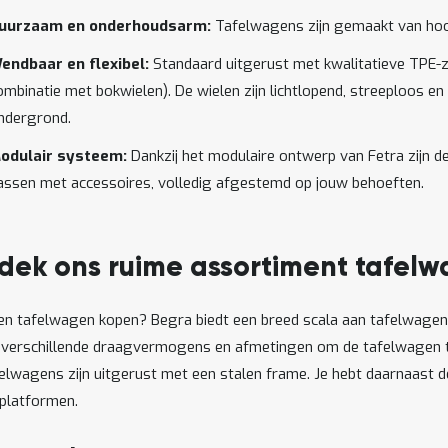
uurzaam en onderhoudsarm:
Tafelwagens zijn gemaakt van hoo
endbaar en flexibel:
Standaard uitgerust met kwalitatieve TPE-
ombinatie met bokwielen). De wielen zijn lichtlopend, streeploos en 
ndergrond.
odulair systeem:
Dankzij het modulaire ontwerp van Fetra zijn d
assen met accessoires, volledig afgestemd op jouw behoeften.
dek ons ruime assortiment tafel
een tafelwagen kopen? Begra biedt een breed scala aan tafelwagen
t verschillende draagvermogens en afmetingen om de tafelwagen te 
felwagens zijn uitgerust met een stalen frame. Je hebt daarnaast d
platformen.