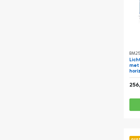
BM25
Lich
met 
hori
850
256
gra