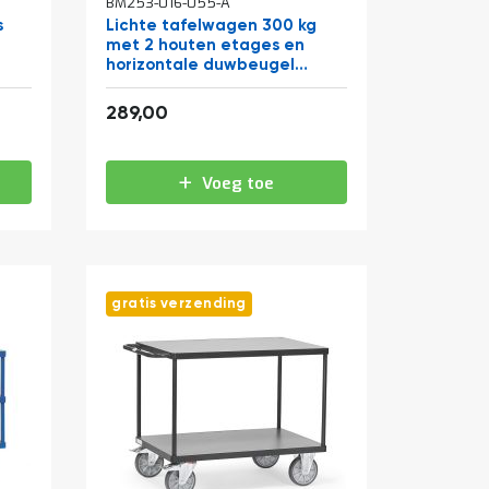
BM253-016-055-A
s
Lichte tafelwagen 300 kg
met 2 houten etages en
horizontale duwbeugel
1000x600
349,69
289,00
Voeg toe
gratis verzending