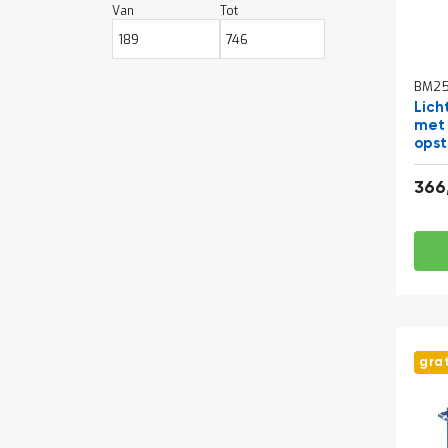
Van
Tot
BM25
Lich
met 
ops
100
366
gra