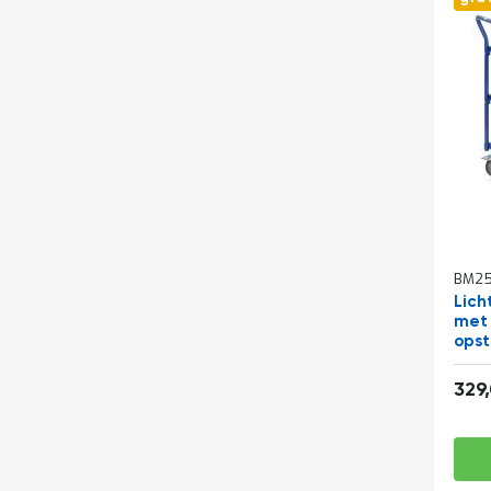
BM25
Lich
met 
ops
850
329