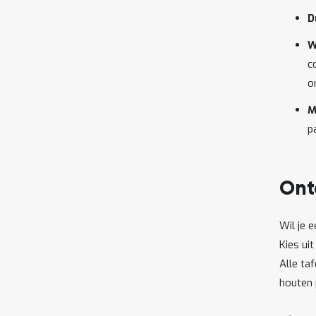
D
W
c
o
M
p
Ont
Wil je 
Kies ui
Alle ta
houten 