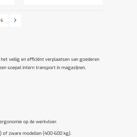
Pagina
Pagina
Volgende
6
et veilig en efficiënt verplaatsen van goederen
en soepel intern transport in magazijnen,
 ergonomie op de werkvloer.
g) of zware modellen (400-600 kg).