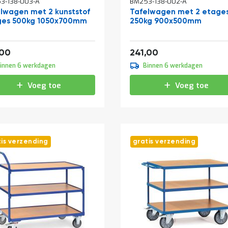
3-138-003-A
BM253-138-002-A
lwagen met 2 kunststof
Tafelwagen met 2 etage
ges 500kg 1050x700mm
250kg 900x500mm
410,19
291,61
,00
241,00
innen 6 werkdagen
Binnen 6 werkdagen
Voeg toe
Voeg toe
tis verzending
gratis verzending