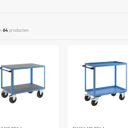
n
producten
64