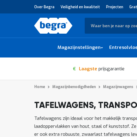
Over Begra
Veiligheid en kwaliteit
Projecten
Grat
Zoek
Magazijnstellingen
Entresolvlo
€
Laagste
prijsgarantie
Home
Magazijnbenodigdheden
Magazijnwagens
TAFELWAGENS, TRANSP
1
-
van
producten
12
64
Tafelwagens zijn ideaal voor het makkelijk trans
laadoppervlakken van hout, staal of kunststof. 
er ook extra robuuste, zwaarlast tafelwagens lev