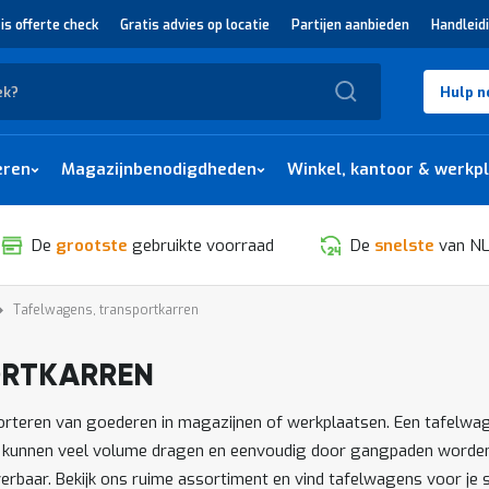
is offerte check
Gratis advies op locatie
Partijen aanbieden
Handleid
Zoek
Hulp n
eren
Magazijnbenodigdheden
Winkel, kantoor & werkp
De
grootste
gebruikte voorraad
De
snelste
van NL
Tafelwagens, transportkarren
ORTKARREN
SORTEREN
porteren van goederen in magazijnen of werkplaatsen. Een tafelwa
Ze kunnen veel volume dragen en eenvoudig door gangpaden worden
erbaar. Bekijk ons ruime assortiment en vind tafelwagens voor je s