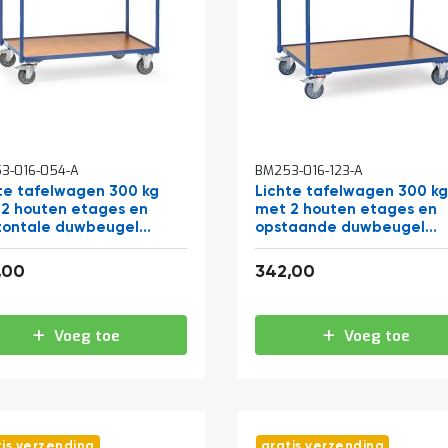
3-016-054-A
BM253-016-123-A
te tafelwagen 300 kg
Lichte tafelwagen 300 k
2 houten etages en
met 2 houten etages en
zontale duwbeugel
opstaande duwbeugel
x500
1000x700
309,76
413,82
,00
342,00
Voeg toe
Voeg toe
tis verzending
gratis verzending