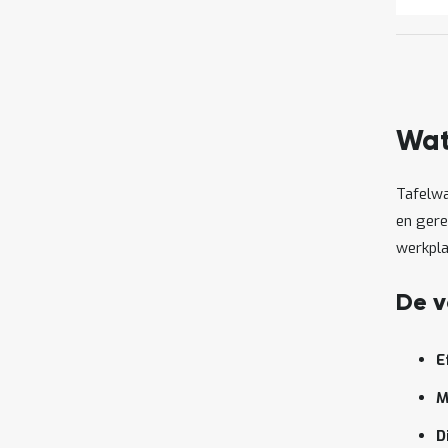
Wat
Tafelwa
en gere
werkpla
De v
E
M
D