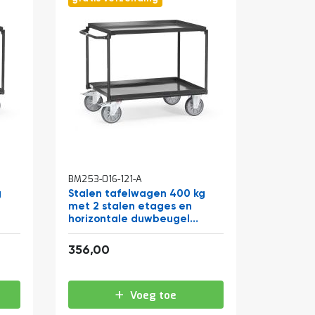
BM253-016-121-A
g
Stalen tafelwagen 400 kg
met 2 stalen etages en
horizontale duwbeugel
850x500 antraciet
430,76
356,00
Voeg toe