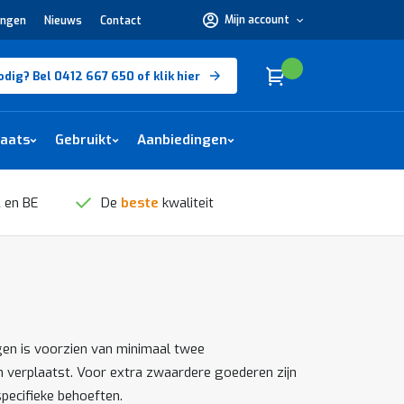
Mijn account
ingen
Nieuws
Contact
Hulp
nodig?
Bel
0412
Cart
(
)
Winkelwagen
odig? Bel 0412 667 650 of klik hier
667
650 of
klik
hier
laats
Gebruikt
Aanbiedingen
 en BE
De
beste
kwaliteit
gen is voorzien van minimaal twee
 verplaatst. Voor extra zwaardere goederen zijn
pecifieke behoeften.