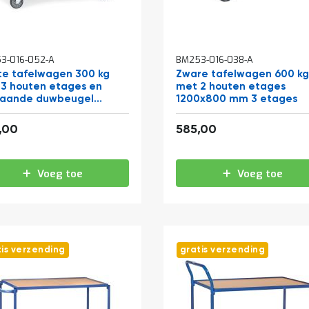
3-016-052-A
BM253-016-038-A
te tafelwagen 300 kg
Zware tafelwagen 600 k
3 houten etages en
met 2 houten etages
taande duwbeugel
1200x800 mm 3 etages
0x600
442,86
707,85
,00
585,00
Voeg toe
Voeg toe
tis verzending
gratis verzending