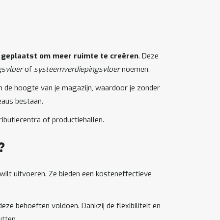
t geplaatst om meer ruimte te creëren
. Deze
ngsvloer
of
systeemverdiepingsvloer
noemen.
an de hoogte van je magazijn, waardoor je zonder
eaus bestaan.
ibutiecentra of productiehallen.
?
 wilt uitvoeren. Ze bieden een kosteneffectieve
e behoeften voldoen. Dankzij de flexibiliteit en
tten.