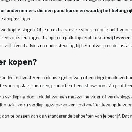
or ondernemers die een pand huren en waarbij het belangrijk
ge aanpassingen.
werkoplossingen. Of je nu extra stevige vloeren nodig hebt voor 
egen zoals leuningen, trappen en palletopzetplaatsen:
wij leveren
 vrijblijvend advies en ondersteuning bij het ontwerp en de installa
er kopen?
k zonder te investeren in nieuwe gebouwen of een ingrijpende verb
mte voor opslag, kantoren, productie of een showroom. Zo profitee
ra verdieping door middel van een mezzanine vloer of verdiepingsvl
t maakt extra verdiepingsvloeren een kosteneffectieve optie voor 
g aan te passen aan de veranderende behoeften van je bedrijf. Dat 