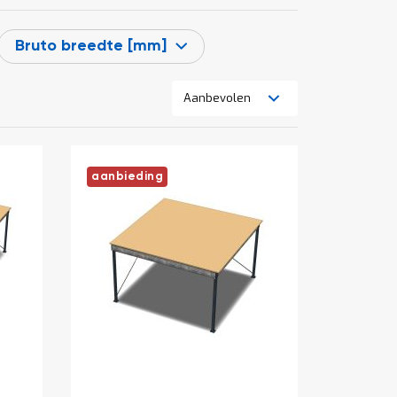
Bruto breedte [mm]
Tonen
Lijst
Foto-
als
tabel
aanbieding