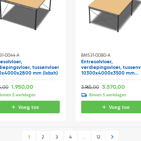
31-0044-A
BM531-0080-A
esolvloer,
Entresolvloer,
diepingsvloer, tussenvloer
verdiepingsvloer, tussenv
0x4000x2800 mm (lxbxh)
10300x4000x3500 mm
(lxbxh)
Vanaf
Vanaf
Normale prijs
2.359,50
4.319
1.950,00
3.570,00
2.619,65
4.797,65
5,00
3.965,00
Binnen 5 werkdagen
Binnen 5 werkdagen
Voeg toe
Voeg toe
Pagina
Pagina
Pagina
Pagina
Pagina
Volgende
1
2
3
4
...
12
U lees momenteel pagina
Pagina