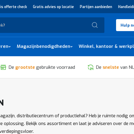
is offerte check
Gratis advies op locatie
Partijen aanbieden
Handleid
Zoek
Hulp n
eren
Magazijnbenodigdheden
Winkel, kantoor & werkp
De
grootste
gebruikte voorraad
De
snelste
van NL
N
SORTEREN
magazijn, distributiecentrum of productiehal? Heb je ruimte nodig
ve oplossing. Bekijk ons assortiment en laat je adviseren over de m
 verdiepingsvloer.