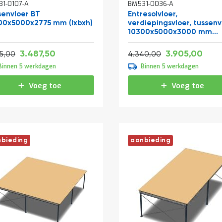
1-0107-A
BM531-0036-A
senvloer BT
Entresolvloer,
00x5000x2775 mm (lxbxh)
verdiepingsvloer, tussenv
10300x5000x3000 mm
(lxbxh)
Vanaf
Vanaf
Normale prijs
4.219,88
4.7
3.487,50
3.905,00
4.688,75
5.251,40
75,00
4.340,00
Binnen 5 werkdagen
Binnen 5 werkdagen
Voeg toe
Voeg toe
bieding
aanbieding