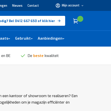
Mijn account
ingen
Nieuws
Contact
Hulp
nodig?
Bel
0412
Cart
(
)
Winkelwagen
odig? Bel 0412 667 650 of klik hier
667
650 of
klik
hier
laats
Gebruikt
Aanbiedingen
 en BE
De
beste
kwaliteit
 om een kantoor of showroom te realiseren? Een
ogelijkheden om je magazijn efficiënter én