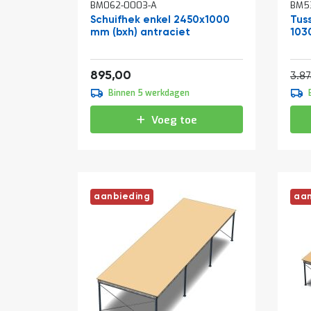
BM062-0003-A
BM53
Schuifhek enkel 2450x1000
Tus
mm (bxh) antraciet
103
Vanaf
Normale prijs
1.082,95
895,00
3.8
Binnen 5 werkdagen
Voeg toe
aanbieding
aan