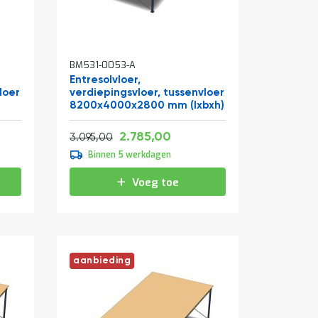
BM531-0053-A
Entresolvloer,
loer
verdiepingsvloer, tussenvloer
8200x4000x2800 mm (lxbxh)
Vanaf
Normale prijs
8,70
3.369,85
2.785,00
3.744,95
3.095,00
Binnen 5 werkdagen
Voeg toe
aanbieding