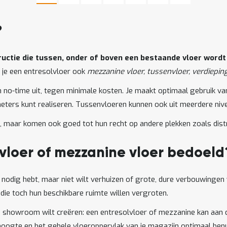
?
ructie die tussen, onder of boven een bestaande vloer word
n je een entresolvloer ook
mezzanine vloer, tussenvloer, verdiepi
in no-time uit, tegen minimale kosten. Je maakt optimaal gebruik v
eters kunt realiseren. Tussenvloeren kunnen ook uit meerdere niv
n, maar komen ook goed tot hun recht op andere plekken zoals distr
vloer of mezzanine vloer bedoeld
e nodig hebt, maar niet wilt verhuizen of grote, dure verbouwingen
die toch hun beschikbare ruimte willen vergroten.
 showroom wilt creëren: een entresolvloer of mezzanine kan aan dez
oogte en het gehele vloeroppervlak van je magazijn optimaal benu