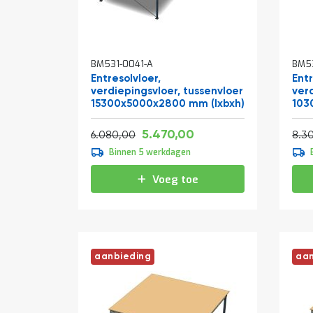
BM531-0041-A
BM5
Entresolvloer,
Entr
verdiepingsvloer, tussenvloer
ver
15300x5000x2800 mm (lxbxh)
103
(lxb
Vanaf
Normale prijs
Normale prijs
6.618,70
5.470,00
7.356,80
6.080,00
8.3
Binnen 5 werkdagen
Voeg toe
aanbieding
aan