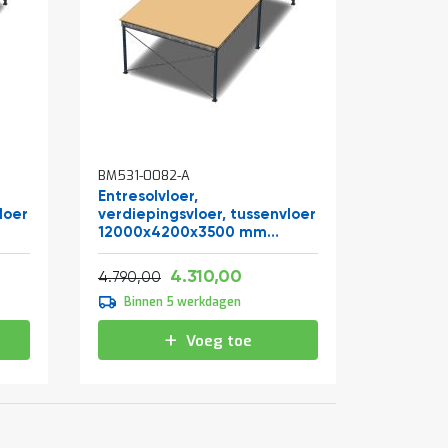
BM531-0082-A
Entresolvloer,
loer
verdiepingsvloer, tussenvloer
12000x4200x3500 mm
(lxbxh)
Vanaf
Normale prijs
,70
5.215,10
4.310,00
5.795,90
4.790,00
Binnen 5 werkdagen
Voeg toe