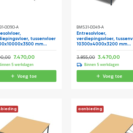
31-0090-A
BM531-0049-A
esolvloer,
Entresolvloer,
diepingsvloer, tussenvloer
verdiepingsvloer, tussenv
00x10000x3500 mm
10300x4000x3200 mm
xh)
(lxbxh)
Vanaf
Vanaf
Normale prijs
9.038,70
4.19
7.470,00
3.470,00
10.043,00
4.664,55
00,00
3.855,00
Binnen 5 werkdagen
Binnen 5 werkdagen
Voeg toe
Voeg toe
bieding
aanbieding