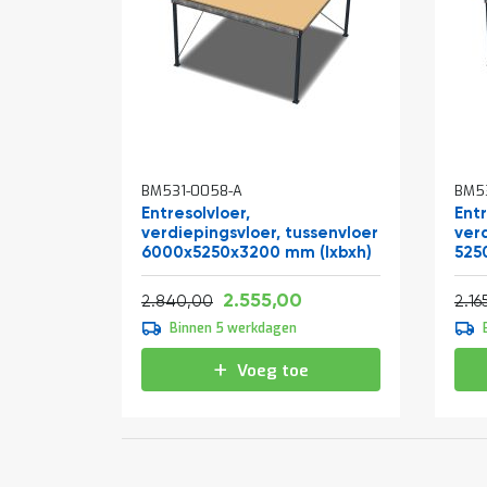
BM531-0058-A
BM5
Entresolvloer,
Entr
verdiepingsvloer, tussenvloer
ver
6000x5250x3200 mm (lxbxh)
525
Vanaf
Normale prijs
Normale prijs
3.091,55
2.555,00
3.436,40
2.840,00
2.16
Binnen 5 werkdagen
Voeg toe