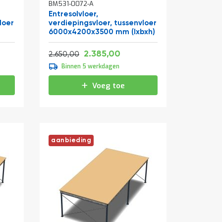
BM531-0072-A
Entresolvloer,
loer
verdiepingsvloer, tussenvloer
6000x4200x3500 mm (lxbxh)
Vanaf
Normale prijs
25,05
2.885,85
2.385,00
3.206,50
2.650,00
Binnen 5 werkdagen
Voeg toe
aanbieding