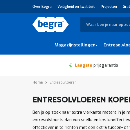
Over Begra
Veiligheid en kwaliteit
Projecten
Grat
Zoek
Magazijnstellingen
Entresolvlo
€
Laagste
prijsgarantie
Home
Entresolvloeren
ENTRESOLVLOEREN KOPE
1
-
van
producten
12
140
Ben je op zoek naar extra vierkante meters in je 
entresolvloer is dan een snelle en kosteneffectie
effectiever in te richten met een extra tussen- of